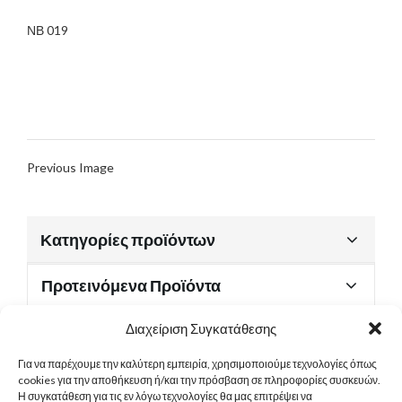
ΝΒ 019
Previous Image
Κατηγορίες προϊόντων
Προτεινόμενα Προϊόντα
Διαχείριση Συγκατάθεσης
Για να παρέχουμε την καλύτερη εμπειρία, χρησιμοποιούμε τεχνολογίες όπως
Χρήσιμα Έγγραφα
cookies για την αποθήκευση ή/και την πρόσβαση σε πληροφορίες συσκευών.
Η συγκατάθεση για τις εν λόγω τεχνολογίες θα μας επιτρέψει να