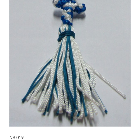
ΝΒ 019