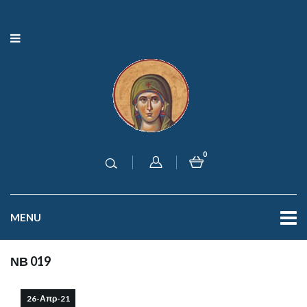
0
MENU
ΝΒ 019
26-Απρ-21