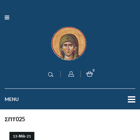
0
MENU
ΣΠΤ025
13-Μάι-21