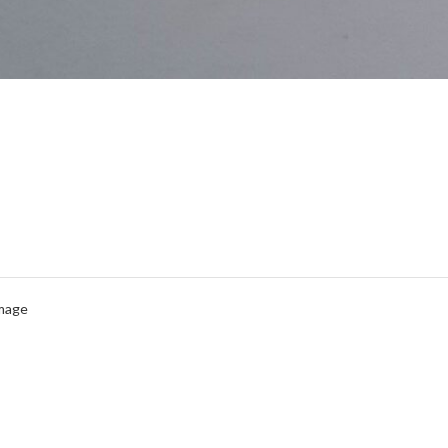
Image