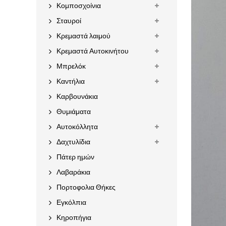
Κομποσχοίνια
Σταυροί
Κρεμαστά λαιμού
Κρεμαστά Αυτοκινήτου
Μπρελόκ
Καντήλια
Καρβουνάκια
Θυμιάματα
Αυτοκόλλητα
Δαχτυλίδια
Πάτερ ημών
Λαβαράκια
Πορτοφολια Θήκες
Εγκόλπια
Κηροπήγια