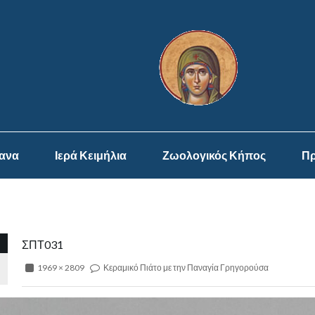
ψανα
Ιερά Κειμήλια
Ζωολογικός Κήπος
Πρ
ΣΠΤ031
1969 × 2809
Κεραμικό Πιάτο με την Παναγία Γρηγορούσα