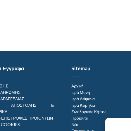
α Έγγραφα
Sitemap
ΗΣΗΣ
Αρχική
ΠΛΗΡΩΜΗΣ
Ιερά Μονή
ΠΑΡΑΓΓΕΛΙΑΣ
Ιερά Λείψανα
ΟΙ ΑΠΟΣΤΟΛΗΣ &
Ιερά Κειμήλια
ΙΚΑ
Ζωολογικός Κήπος
–ΕΠΙΣΤΡΟΦΕΣ ΠΡΟΪΌΝΤΩΝ
Προϊόντα
Η COOKIES
Νέα
Επικοινωνία