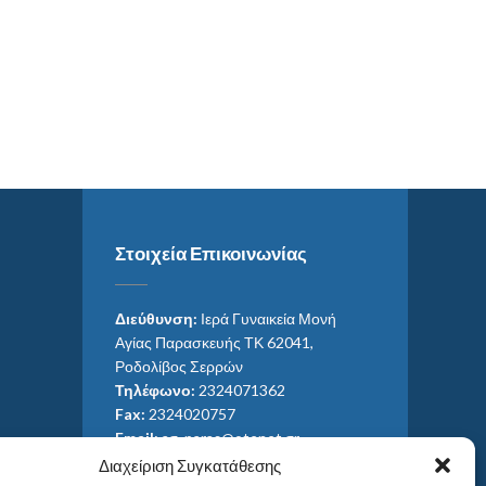
Στοιχεία Επικοινωνίας
Διεύθυνση:
Ιερά Γυναικεία Μονή
Αγίας Παρασκευής ΤΚ 62041,
Ροδολίβος Σερρών
Τηλέφωνο:
2324071362
Fax:
2324020757
Email:
ag_paras@otenet.gr
Email:
info@im-agparaskevis.gr
Διαχείριση Συγκατάθεσης
Ώρες επισκέψεων: