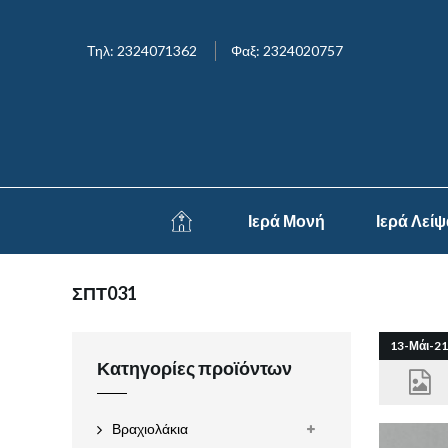
Τηλ: 2324071362
Φαξ: 2324020757
Ιερά Μονή
Ιερά Λεί
ΣΠΤ031
13-Μάι-21
Κατηγορίες προϊόντων
Βραχιολάκια