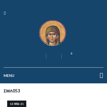
0
MENU
ΣΜΛ053
13-Μάι-21