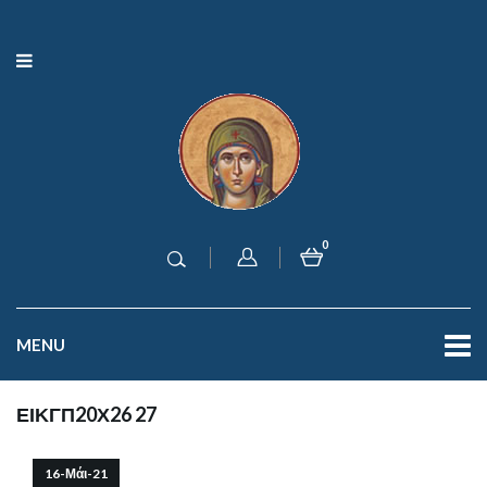
0
MENU
ΕΙΚΓΠ20Χ26 27
16-Μάι-21