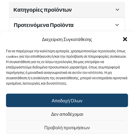
Κατηγορίες προϊόντων
Προτεινόμενα Προϊόντα
Διαχείριση Συγκατάθεσης
Για να παρέχουμε την καλύτερη εμπειρία, χρησιμοποιούμε τεχνολογίες όπως
Χρήσιμα Έγγραφα
cookies για την αποθήκευση ή/και την πρόσβαση σε πληροφορίες συσκευών.
Η συγκατάθεση για τις εν λόγω τεχνολογίες θα μας επιτρέψει να
επεξεργαστούμε δεδομένα προσωπικού χαρακτήρα, όπως συμπεριφορά
περιήγησης ή μοναδικά αναγνωριστικά σε αυτόν τον ιστότοπο. Η μη
Sitemap
συγκατάθεση ή η ανάκληση της συγκατάθεσης, μπορεί να επηρεάσει αρνητικά
ορισμένες λειτουργίες και δυνατότητες.
Στοιχεία Επικοινωνίας
Αποδοχή Όλων
© 2017
Ιερά Γυναικεία Μονή Αγίας Παρασκευής
. All rights reserved.
Δεν αποδέχομαι
Powered by |
Προβολή προτιμήσεων