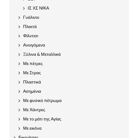
ΙΣ ΧΣ ΝΙΚΑ
Γυάλινοι
Πλεκτά
Φίλντισι
Ανοιγόμενα
Ξύλινα & Μεταλλικά
Με πέτρες
Με Στρας
Πλαστικά
Ασημένια
Με φυσικό πέτρωμα
Με Χάντρες
Με το μάτι της Αγίας
Με εικόνα
Εικονίτσες