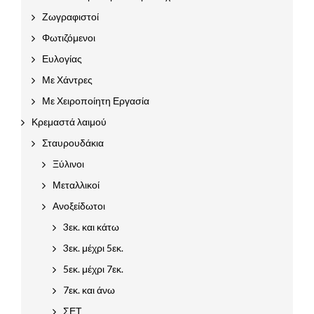
Ζωγραφιστοί
Φωτιζόμενοι
Ευλογίας
Με Χάντρες
Με Χειροποίητη Εργασία
Κρεμαστά λαιμού
Σταυρουδάκια
Ξύλινοι
Μεταλλικοί
Ανοξείδωτοι
3εκ. και κάτω
3εκ. μέχρι 5εκ.
5εκ. μέχρι 7εκ.
7εκ. και άνω
ΣΕΤ