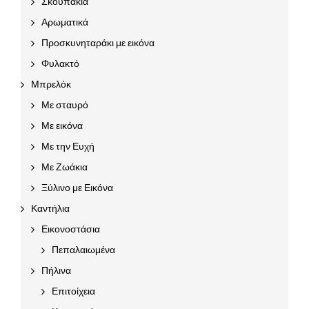
Σκουπάκια
Αρωματικά
Προσκυνηταράκι με εικόνα
Φυλακτό
Μπρελόκ
Με σταυρό
Με εικόνα
Με την Ευχή
Με Ζωάκια
Ξύλινο με Εικόνα
Καντήλια
Εικονοστάσια
Πεπαλαιωμένα
Πήλινα
Επιτοίχεια