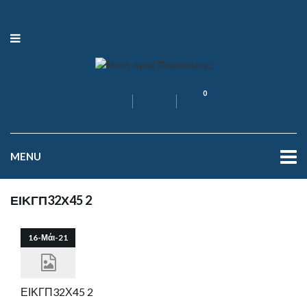
0
MENU
ΕΙΚΓΠ32Χ45 2
16-Μάι-21
ΕΙΚΓΠ32Χ45 2