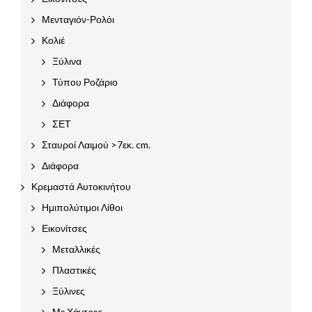
Μενταγιόν-Ρολόι
Κολιέ
Ξύλινα
Τύπου Ροζάριο
Διάφορα
ΣΕΤ
Σταυροί Λαιμού >7εκ. cm.
Διάφορα
Κρεμαστά Αυτοκινήτου
Ημιπολύτιμοι Λίθοι
Εικονίτσες
Μεταλλικές
Πλαστικές
Ξύλινες
Με Χάντρες