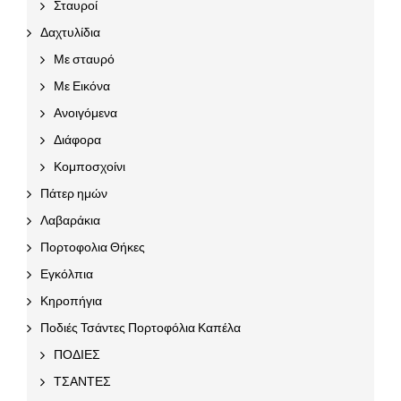
Σταυροί
Δαχτυλίδια
Με σταυρό
Με Εικόνα
Ανοιγόμενα
Διάφορα
Κομποσχοίνι
Πάτερ ημών
Λαβαράκια
Πορτοφολια Θήκες
Εγκόλπια
Κηροπήγια
Ποδιές Τσάντες Πορτοφόλια Καπέλα
ΠΟΔΙΕΣ
ΤΣΑΝΤΕΣ