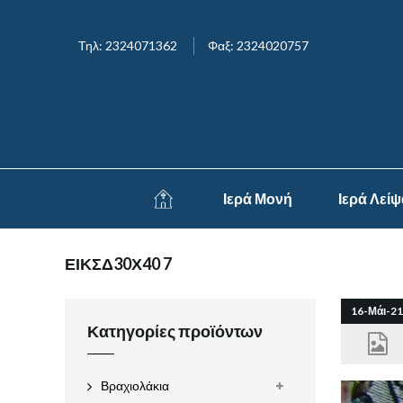
Τηλ: 2324071362
Φαξ: 2324020757
Ιερά Μονή
Ιερά Λεί
ΕΙΚΣΔ30Χ40 7
16-Μάι-21
Κατηγορίες προϊόντων
Βραχιολάκια