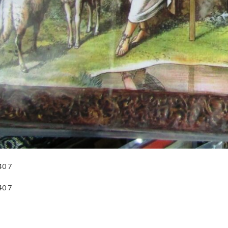
0 7
0 7