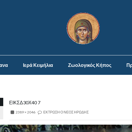
ψανα
Ιερά Κειμήλια
Ζωολογικός Κήπος
Πρ
ΕΙΚΣΔ30Χ40 7
2389 × 2046
ΕΚΤΡΩΣΗ Ο ΝΕΟΣ ΗΡΩΔΗΣ