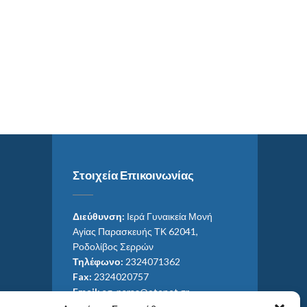
Στοιχεία Επικοινωνίας
Διεύθυνση:
Ιερά Γυναικεία Μονή
Αγίας Παρασκευής ΤΚ 62041,
Ροδολίβος Σερρών
Τηλέφωνο:
2324071362
Fax:
2324020757
Email:
ag_paras@otenet.gr
Email:
info@im-agparaskevis.gr