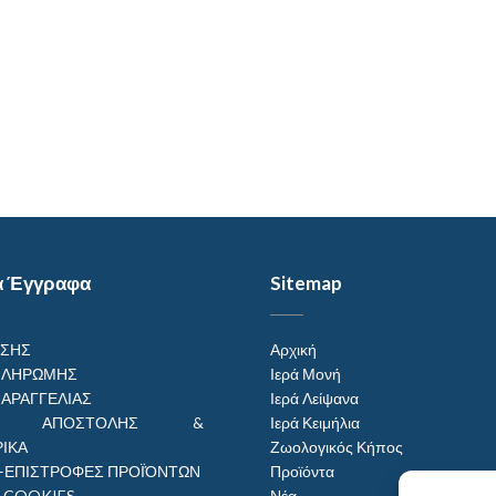
α Έγγραφα
Sitemap
ΗΣΗΣ
Αρχική
ΠΛΗΡΩΜΗΣ
Ιερά Μονή
ΠΑΡΑΓΓΕΛΙΑΣ
Ιερά Λείψανα
ΟΙ ΑΠΟΣΤΟΛΗΣ &
Ιερά Κειμήλια
ΙΚΑ
Ζωολογικός Κήπος
–ΕΠΙΣΤΡΟΦΕΣ ΠΡΟΪΌΝΤΩΝ
Προϊόντα
Η COOKIES
Νέα