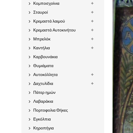
Κομποσχοίνια
Σταυροί
Κρεμαστά λαιμού
Κρεμαστά Αυτοκινήτου
Μπρελόκ
Καντήλια
Καρβουνάκια
Θυμιάματα
Αυτοκόλλητα
Δαχτυλίδια
Πάτερ ημών
Λαβαράκια
Πορτοφολια Θήκες
Εγκόλπια
Κηροπήγια