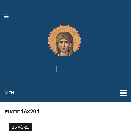
0
MENU
ΕΙΚΠΠ16Χ20 1
21-Μάι-21