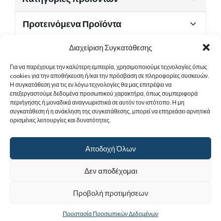
Προτεινόμενα Προϊόντα
Διαχείριση Συγκατάθεσης
Για να παρέχουμε την καλύτερη εμπειρία, χρησιμοποιούμε τεχνολογίες όπως
Χρήσιμα Έγγραφα
cookies για την αποθήκευση ή/και την πρόσβαση σε πληροφορίες συσκευών.
Η συγκατάθεση για τις εν λόγω τεχνολογίες θα μας επιτρέψει να
επεξεργαστούμε δεδομένα προσωπικού χαρακτήρα, όπως συμπεριφορά
περιήγησης ή μοναδικά αναγνωριστικά σε αυτόν τον ιστότοπο. Η μη
Sitemap
συγκατάθεση ή η ανάκληση της συγκατάθεσης, μπορεί να επηρεάσει αρνητικά
ορισμένες λειτουργίες και δυνατότητες.
Στοιχεία Επικοινωνίας
Αποδοχή Όλων
© 2017
Ιερά Γυναικεία Μονή Αγίας Παρασκευής
. All rights reserved.
Δεν αποδέχομαι
Powered by |
Προβολή προτιμήσεων
Προστασία Προσωπικών Δεδομένων