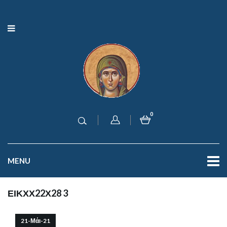
0
MENU
ΕΙΚΧΧ22Χ28 3
21-Μάι-21