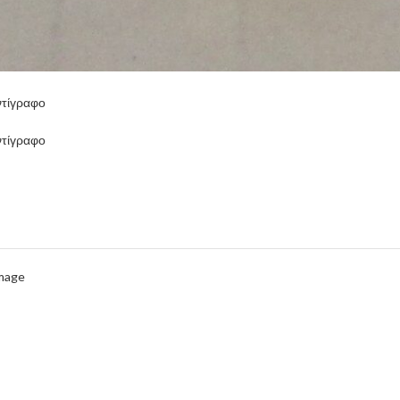
τίγραφο
τίγραφο
Image