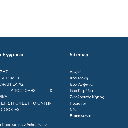
α Έγγραφα
Sitemap
ΗΣΗΣ
Αρχική
ΠΛΗΡΩΜΗΣ
Ιερά Μονή
ΠΑΡΑΓΓΕΛΙΑΣ
Ιερά Λείψανα
ΟΙ ΑΠΟΣΤΟΛΗΣ &
Ιερά Κειμήλια
ΙΚΑ
Ζωολογικός Κήπος
–ΕΠΙΣΤΡΟΦΕΣ ΠΡΟΪΌΝΤΩΝ
Προϊόντα
Η COOKIES
Νέα
Επικοινωνία
α Προσωπικών Δεδομένων