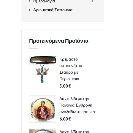
Ημερολόγια
Αρωματικά Σαπούνια
Προτεινόμενα Προϊόντα
Κρεμαστό
αυτοκινήτου
Σταυρό με
Περιστέρια
5.00
€
Δαχτυλίδι με την
Παναγία Ένθρονη
ανοξείδωτο one size
6.00
€
Δαχτυλίδι με την