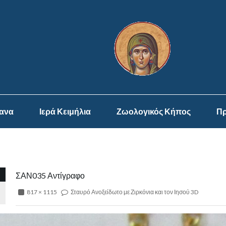
ψανα
Ιερά Κειμήλια
Ζωολογικός Κήπος
Πρ
ΣΑΝ035 Αντίγραφο
817 × 1115
Σταυρό Ανοξείδωτο με Ζιρκόνια και τον Ιησού 3D