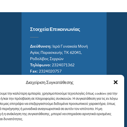
Στοιχεία Επικοινωνίας
Διεύθυνση:
Ιερά Γυναικεία Μονή
Αγίας Παρασκευής ΤΚ 62041,
Ροδολίβος Σερρών
Τηλέφωνο:
2324071362
Fax:
2324020757
Email:
ag_paras@otenet.gr
Διαχείριση Συγκατάθεσης
Email:
info@im-agparaskevis.gr
Ώρες επισκέψεων:
ουμε την καλύτερη εμπειρία, χρησιμοποιούμε τεχνολογίες όπως cookies για την
Από ανατολή έως και δύση του ηλίου.
ή/και την πρόσβαση σε πληροφορίες συσκευών. Η συγκατάθεση για τις εν λόγω
 θα μας επιτρέψει να επεξεργαστούμε δεδομένα προσωπικού χαρακτήρα, όπως
 περιήγησης ή μοναδικά αναγνωριστικά σε αυτόν τον ιστότοπο. Η μη
 ή η ανάκληση της συγκατάθεσης, μπορεί να επηρεάσει αρνητικά ορισμένες
και δυνατότητες.