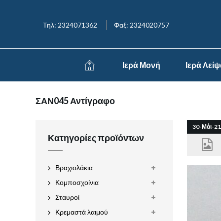
Τηλ: 2324071362
Φαξ: 2324020757
Ιερά Μονή
Ιερά Λεί
ΣΑΝ045 Αντίγραφο
30-Μάι-21
Κατηγορίες προϊόντων
Βραχιολάκια
Κομποσχοίνια
Σταυροί
Κρεμαστά λαιμού