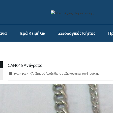
ψανα
Ιερά Κειμήλια
Ζωολογικός Κήπος
Πρ
ΣΑΝ045 Αντίγραφο
891 × 1034
Σταυρό Ανοξείδωτο με Ζιρκόνια και τον Ιησού 3D