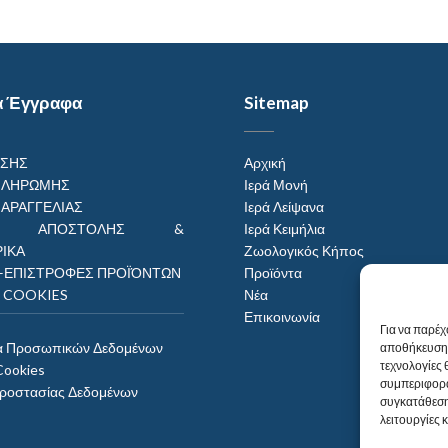
α Έγγραφα
Sitemap
ΗΣΗΣ
Αρχική
ΠΛΗΡΩΜΗΣ
Ιερά Μονή
ΠΑΡΑΓΓΕΛΙΑΣ
Ιερά Λείψανα
ΟΙ ΑΠΟΣΤΟΛΗΣ &
Ιερά Κειμήλια
ΙΚΑ
Ζωολογικός Κήπος
–ΕΠΙΣΤΡΟΦΕΣ ΠΡΟΪΌΝΤΩΝ
Προϊόντα
Η COOKIES
Νέα
Επικοινωνία
Για να παρέχ
α Προσωπικών Δεδομένων
αποθήκευση 
τεχνολογίες
Cookies
συμπεριφορά
Προστασίας Δεδομένων
συγκατάθεση
λειτουργίες 