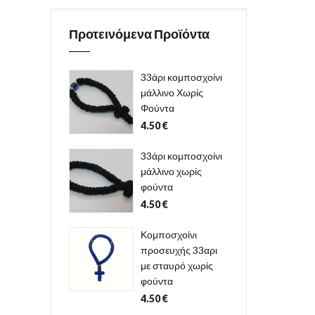
Προτεινόμενα Προϊόντα
33άρι κομποσχοίνι
μάλλινο Χωρίς
Φούντα
4.50
€
33άρι κομποσχοίνι
μάλλινο χωρίς
φούντα
4.50
€
Κομποσχοίνι
προσευχής 33αρι
με σταυρό χωρίς
φούντα
4.50
€