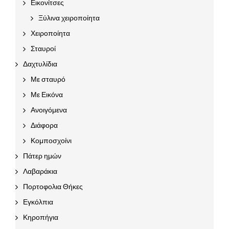
Εικονίτσες
Ξύλινα χειροποίητα
Χειροποίητα
Σταυροί
Δαχτυλίδια
Με σταυρό
Με Εικόνα
Ανοιγόμενα
Διάφορα
Κομποσχοίνι
Πάτερ ημών
Λαβαράκια
Πορτοφολια Θήκες
Εγκόλπια
Κηροπήγια