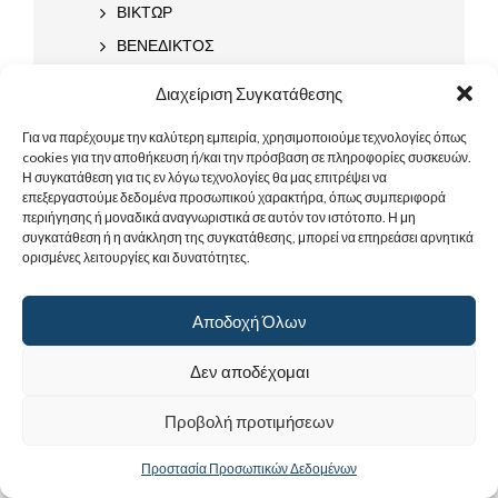
ΒΙΚΤΩΡ
ΒΕΝΕΔΙΚΤΟΣ
ΒΗΣΣΑΡΙΩΝ
Διαχείριση Συγκατάθεσης
ΒΑΣΙΛΙΣΚΟΣ
Για να παρέχουμε την καλύτερη εμπειρία, χρησιμοποιούμε τεχνολογίες όπως
ΓΑΜΑ
cookies για την αποθήκευση ή/και την πρόσβαση σε πληροφορίες συσκευών.
Η συγκατάθεση για τις εν λόγω τεχνολογίες θα μας επιτρέψει να
ΓΕΩΡΓΙΟΣ
επεξεργαστούμε δεδομένα προσωπικού χαρακτήρα, όπως συμπεριφορά
ΜΕΓΑΛΟΜΑΡΤΥΣ
περιήγησης ή μοναδικά αναγνωριστικά σε αυτόν τον ιστότοπο. Η μη
συγκατάθεση ή η ανάκληση της συγκατάθεσης, μπορεί να επηρεάσει αρνητικά
ΚΑΡΣΛΙΔΗΣ
ορισμένες λειτουργίες και δυνατότητες.
ΙΩΑΝΝΙΝΩΝ
ΓΡΗΓΟΡΙΟΣ
Αποδοχή Όλων
ΓΕΡΑΣΙΜΟΣ
Δεν αποδέχομαι
ΓΕΡΑΣΙΜΟΣ ΚΕΦΑΛΛΗΝΙΑΣ
ΓΕΡΑΣΙΜΟΣ ΙΟΡΔΑΝΙΤΗΣ
Προβολή προτιμήσεων
ΓΕΡΜΑΝΟΣ
Προστασία Προσωπικών Δεδομένων
ΔΕΛΤΑ