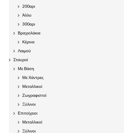
200αρι
Άλλο
300αρι
Βραχιολάκια
Κέρινα
Λαιμού
Σταυροί
Με Βάση
Με Χάντρες
Μεταλλικοί
Ζωγραφιστοί
Ξύλινοι
Επιτοίχειοι
Μεταλλικοί
Ξύλινοι