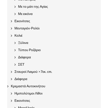
Με το μάτι της Αγίας
Με εικόνα
Εικονίτσες
Μενταγιόν-Ρολόι
Κολιέ
Ξύλινα
Τύπου Ροζάριο
Διάφορα
ΣΕΤ
Σταυροί Λαιμού >7εκ. cm.
Διάφορα
Κρεμαστά Αυτοκινήτου
Ημιπολύτιμοι Λίθοι
Εικονίτσες
Μεταλλικές