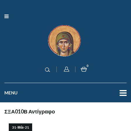
0
MENU
ΣΞΑ010Β Αντίγραφο
31-Μάι-21