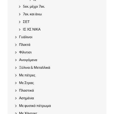
5εκ. μέχρι 7εκ.
7εκ. και άνω
ΣΕΤ
ΙΣ ΧΣ ΝΙΚΑ
Γυάλινοι
Πλεκτά
Φίλντισι
Ανοιγόμενα
Ξύλινα & Μεταλλικά
Με πέτρες
Με Στρας
Πλαστικά
Ασημένια
Με φυσικό πέτρωμα
Με Χάντρες