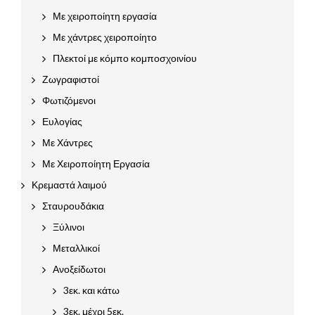
Με χειροποίητη εργασία
Με χάντρες χειροποίητο
Πλεκτοί με κόμπο κομποσχοινίου
Ζωγραφιστοί
Φωτιζόμενοι
Ευλογίας
Με Χάντρες
Με Χειροποίητη Εργασία
Κρεμαστά λαιμού
Σταυρουδάκια
Ξύλινοι
Μεταλλικοί
Ανοξείδωτοι
3εκ. και κάτω
3εκ. μέχρι 5εκ.