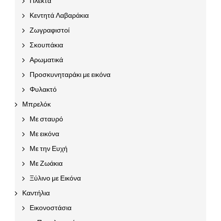
Πλεκτά
Κεντητά Λαβαράκια
Ζωγραφιστοί
Σκουπάκια
Αρωματικά
Προσκυνηταράκι με εικόνα
Φυλακτό
Μπρελόκ
Με σταυρό
Με εικόνα
Με την Ευχή
Με Ζωάκια
Ξύλινο με Εικόνα
Καντήλια
Εικονοστάσια