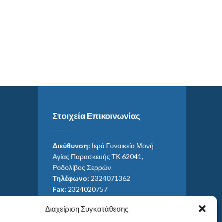
Στοιχεία Επικοινωνίας
Διεύθυνση:
Ιερά Γυναικεία Μονή
Αγίας Παρασκευής ΤΚ 62041,
Ροδολίβος Σερρών
Τηλέφωνο:
2324071362
Fax:
2324020757
Email:
ag_paras@otenet.gr
Διαχείριση Συγκατάθεσης
Email:
info@im-agparaskevis.gr
Ώρες επισκέψεων: