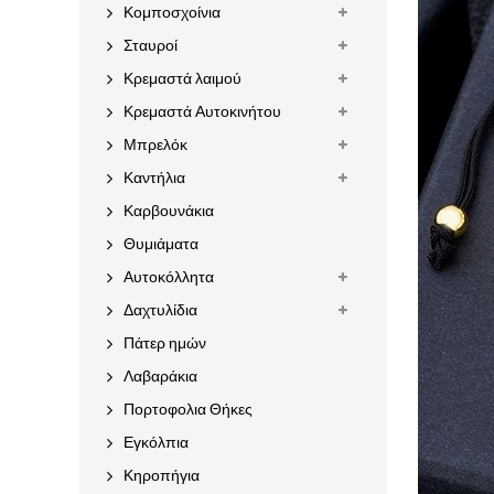
Κομποσχοίνια
Σταυροί
Κρεμαστά λαιμού
Κρεμαστά Αυτοκινήτου
Μπρελόκ
Καντήλια
Καρβουνάκια
Θυμιάματα
Αυτοκόλλητα
Δαχτυλίδια
Πάτερ ημών
Λαβαράκια
Πορτοφολια Θήκες
Εγκόλπια
Κηροπήγια