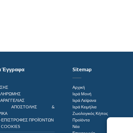
α Έγγραφα
Sitemap
ΗΣΗΣ
Αρχική
ΠΛΗΡΩΜΗΣ
Ιερά Μονή
ΠΑΡΑΓΓΕΛΙΑΣ
Ιερά Λείψανα
ΟΙ ΑΠΟΣΤΟΛΗΣ &
Ιερά Κειμήλια
ΙΚΑ
Ζωολογικός Κήπος
–ΕΠΙΣΤΡΟΦΕΣ ΠΡΟΪΌΝΤΩΝ
Προϊόντα
Η COOKIES
Νέα
Επικοινωνία