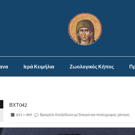
ψανα
Ιερά Κειμήλια
Ζωολογικός Κήπος
Πρ
ΒΧΤ042
652 × 489
Βραχιόλι Ανοξείδωτο με Σταυρό και πολύχρωμες χάντρες