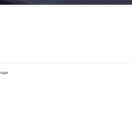
Image