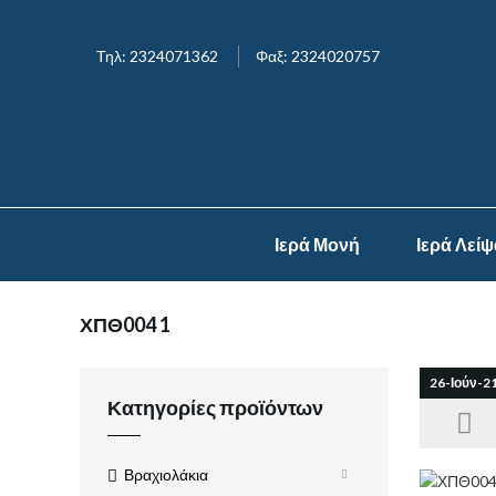
Τηλ: 2324071362
Φαξ: 2324020757
Ιερά Μονή
Ιερά Λεί
ΧΠΘ004 1
26-Ιούν-2
Κατηγορίες προϊόντων
Βραχιολάκια