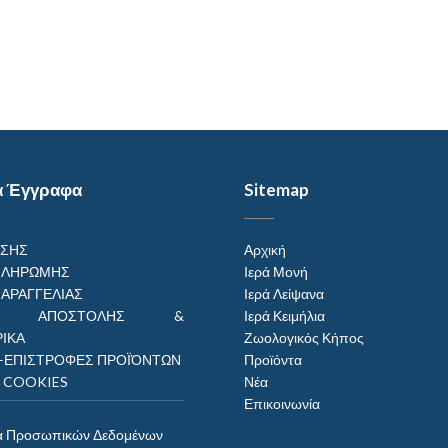
α Έγγραφα
Sitemap
ΗΣΗΣ
Αρχική
ΠΛΗΡΩΜΗΣ
Ιερά Μονή
ΠΑΡΑΓΓΕΛΙΑΣ
Ιερά Λείψανα
ΟΙ ΑΠΟΣΤΟΛΗΣ &
Ιερά Κειμήλια
ΙΚΑ
Ζωολογικός Κήπος
–ΕΠΙΣΤΡΟΦΕΣ ΠΡΟΪΌΝΤΩΝ
Προϊόντα
Η COOKIES
Νέα
Επικοινωνία
α Προσωπικών Δεδομένων