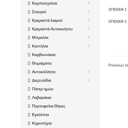
Κομποσχοίνια
ΧΠΘ004 1
Σταυροί
Κρεμαστά λαιμού
ΧΠΘ004 1
Κρεμαστά Αυτοκινήτου
Μπρελόκ
Καντήλια
Καρβουνάκια
Θυμιάματα
Previous 
Αυτοκόλλητα
Δαχτυλίδια
Πάτερ ημών
Λαβαράκια
Πορτοφολια Θήκες
Εγκόλπια
Κηροπήγια