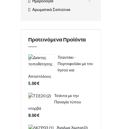
Ημερολόγια
Αρωματικά Σαπούνια
Προτεινόμενα Προϊόντα
Τσαντάκι -
Πορτοφολάκι με τον
Ιησού και
Αποστόλους
5.00
€
Τσάντα με την
Παναγία τύπου
ντορβά
8.00
€
Άγαλμα Χιμπατζή