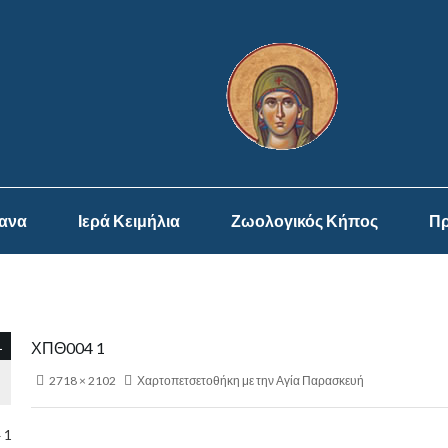
ψανα
Ιερά Κειμήλια
Ζωολογικός Κήπος
Πρ
1
ΧΠΘ004 1
2718 × 2102
Χαρτοπετσετοθήκη με την Αγία Παρασκευή