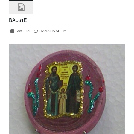
ΒΑ031Ε
800 × 768
ΠΑΝΑΓΙΑ ΔΕΞΙΑ