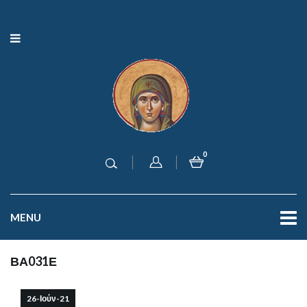
0
MENU
ΒΑ031Ε
26-Ιούν-21