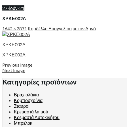
27-Ιούν-21
ΧΡΚΕ002Α
1642 × 2871
Κορδέλλα Ευαγγελίου με τον Αμνό
ΧΡΚΕ002Α
ΧΡΚΕ002Α
Previous Image
Next Image
Κατηγορίες προϊόντων
Βραχιολάκια
Κομποσχοίνια
Σταυροί
Κρεμαστά λαιμού
Κρεμαστά Αυτοκινήτου
Μπρελόκ