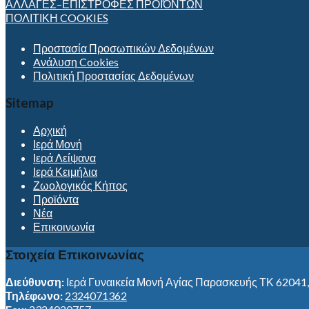
ΑΛΛΑΓΕΣ–ΕΠΙΣΤΡΟΦΕΣ ΠΡΟΪΌΝΤΩΝ
ΠΟΛΙΤΙΚΗ COOKIES
Προστασία Προσωπικών Δεδομένων
Aνάλυση Cookies
Πολιτική Προστασίας Δεδομένων
Sitemap
Αρχική
Ιερά Μονή
Ιερά Λείψανα
Ιερά Κειμήλια
Ζωολογικός Κήπος
Προϊόντα
Νέα
Επικοινωνία
Στοιχεία Επικοινωνίας
Διεύθυνση:
Ιερά Γυναικεία Μονή Αγίας Παρασκευής ΤΚ 62041
Τηλέφωνο:
2324071362