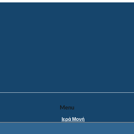
Menu
Ιερά Μονή