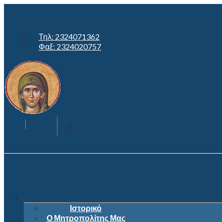
Τηλ: 2324071362
Φαξ: 2324020757
0
Ιστορικό
Ο Μητροπολίτης Μας