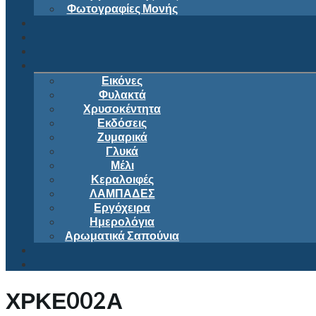
Φωτογραφίες Μονής
Εικόνες
Φυλακτά
Χρυσοκέντητα
Εκδόσεις
Ζυμαρικά
Γλυκά
Μέλι
Κεραλοιφές
ΛΑΜΠΑΔΕΣ
Εργόχειρα
Ημερολόγια
Αρωματικά Σαπούνια
ΧΡΚΕ002Α