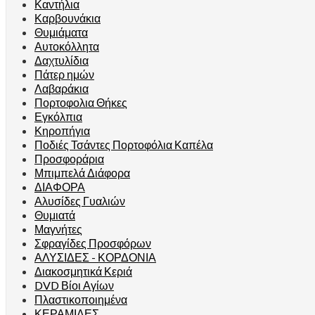
Καντήλια
Καρβουνάκια
Θυμιάματα
Αυτοκόλλητα
Δαχτυλίδια
Πάτερ ημών
Λαβαράκια
Πορτοφολια Θήκες
Εγκόλπια
Κηροπήγια
Ποδιές Τσάντες Πορτοφόλια Καπέλα
Προσφοράρια
Μπιμπελά Διάφορα
ΔΙΑΦΟΡΑ
Αλυσίδες Γυαλιών
Θυμιατά
Μαγνήτες
Σφραγίδες Προσφόρων
ΑΛΥΣΙΔΕΣ - ΚΟΡΔΟΝΙΑ
Διακοσμητικά Κεριά
DVD Βίοι Αγίων
Πλαστικοποιημένα
ΚΕΡΑΜΙΔΕΣ