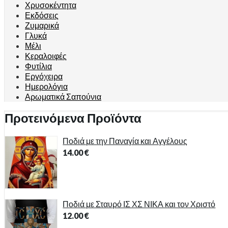
Χρυσοκέντητα
Εκδόσεις
Ζυμαρικά
Γλυκά
Μέλι
Κεραλοιφές
Φυτίλια
Εργόχειρα
Ημερολόγια
Αρωματικά Σαπούνια
Προτεινόμενα Προϊόντα
Ποδιά με την Παναγία και Αγγέλους
14.00
€
Ποδιά με Σταυρό ΙΣ ΧΣ ΝΙΚΑ και τον Χριστό
12.00
€