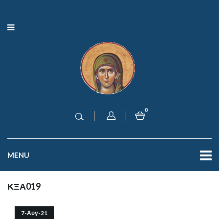
0
MENU
ΚΞΑ019
7-Αυγ-21