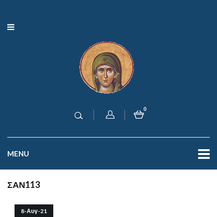
0
MENU
ΣΑΝ113
8-Αυγ-21