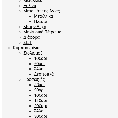
Μεταλλικά
Ξύλινα
Με το μάτι της Αγίας
Μεταλλικά
Πλεκτά
Με την Ευχή
Με Φυσικό Πέτρωμα
Διάφορα
ΣΕΤ
Κομποσχοίνια
Στολισμού
100αρι
50αρι
Άλλα
Δεσποτικά
Προσευχής
33αρι
50αρι
100αρι
150αρι
200αρι
Άλλο
300αρι