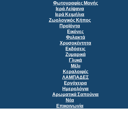
Φωτογραφίες Μονής
Ιερά Λείψανα
Ιερά Κειμήλια
Ζωολογικός Κήπος
Προϊόντα
Εικόνες
Φυλακτά
Χρυσοκέντητα
Εκδόσεις
Ζυμαρικά
Γλυκά
Μέλι
Κεραλοιφές
ΛΑΜΠΑΔΕΣ
Εργόχειρα
Ημερολόγια
Αρωματικά Σαπούνια
Νέα
Επικοινωνία