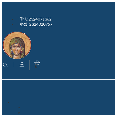
Τηλ: 2324071362
Φαξ: 2324020757
0