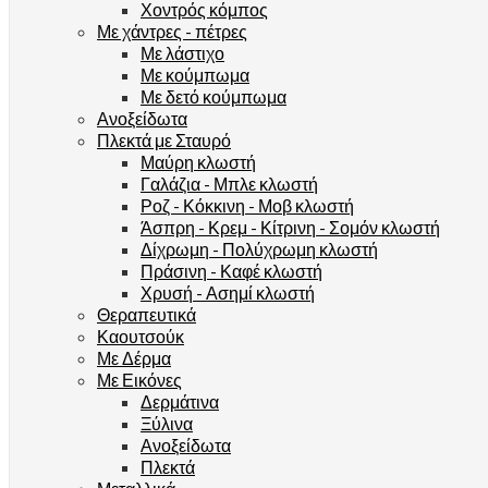
Χοντρός κόμπος
Με χάντρες - πέτρες
Με λάστιχο
Με κούμπωμα
Με δετό κούμπωμα
Ανοξείδωτα
Πλεκτά με Σταυρό
Μαύρη κλωστή
Γαλάζια - Μπλε κλωστή
Ροζ - Κόκκινη - Μοβ κλωστή
Άσπρη - Κρεμ - Κίτρινη - Σομόν κλωστή
Δίχρωμη - Πολύχρωμη κλωστή
Πράσινη - Καφέ κλωστή
Χρυσή - Ασημί κλωστή
Θεραπευτικά
Καουτσούκ
Με Δέρμα
Με Εικόνες
Δερμάτινα
Ξύλινα
Ανοξείδωτα
Πλεκτά