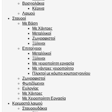
Βραχιολάκια
Κέρινα
Λαιμού
Σταυροί
Με Βάση
Με Χάντρες
Μεταλλικοί
Ζωγραφιστοί
Ξύλινοι
Επιτοίχειοι
Μεταλλικοί
Ξύλινοι
Με χειροποίητη εργασία
Με χάντρες χειροποίητο
Πλεκτοί με κόμπο κομποσχοινίου
Ζωγραφιστοί
Φωτιζόμενοι
Ευλογίας
Με Χάντρες
Με Χειροποίητη Εργασία
Κρεμαστά λαιμού
Σταυρουδάκια