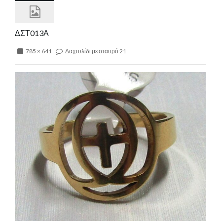
ΔΣΤ013Α
785 × 641
Δαχτυλίδι με σταυρό 21