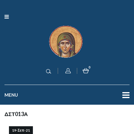
0
MENU
ΔΣΤ013Α
19-Σεπ-21