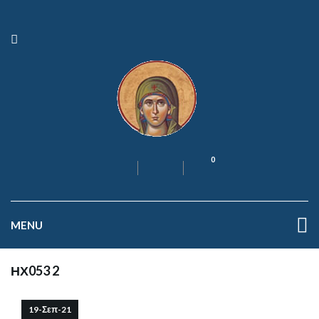
0
MENU
ΗΧ053 2
19-Σεπ-21