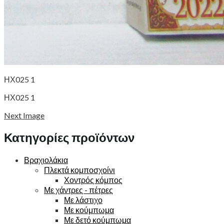
ΗΧ025 1
ΗΧ025 1
Next Image
Κατηγορίες προϊόντων
Βραχιολάκια
Πλεκτά κομποσχοίνι
Χοντρός κόμπος
Με χάντρες - πέτρες
Με λάστιχο
Με κούμπωμα
Με δετό κούμπωμα