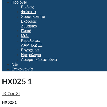
Προϊόντα
Εικόνες
Φυλακτά
Χρυσοκέντητα
Εκδόσεις
Ζυμαρικά
Γλυκά
Μέλι
Κεραλοιφές
ΛΑΜΠΑΔΕΣ
Εργόχειρα
Ημερολόγια
Αρωματικά Σαπούνια
Νέα
Επικοινωνία
ΗΧ025 1
19-Σεπ-21
ΗΧ025 1