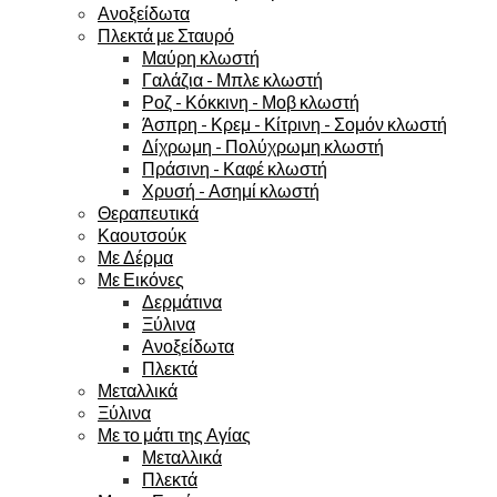
Ανοξείδωτα
Πλεκτά με Σταυρό
Μαύρη κλωστή
Γαλάζια - Μπλε κλωστή
Ροζ - Κόκκινη - Μοβ κλωστή
Άσπρη - Κρεμ - Κίτρινη - Σομόν κλωστή
Δίχρωμη - Πολύχρωμη κλωστή
Πράσινη - Καφέ κλωστή
Χρυσή - Ασημί κλωστή
Θεραπευτικά
Καουτσούκ
Με Δέρμα
Με Εικόνες
Δερμάτινα
Ξύλινα
Ανοξείδωτα
Πλεκτά
Μεταλλικά
Ξύλινα
Με το μάτι της Αγίας
Μεταλλικά
Πλεκτά