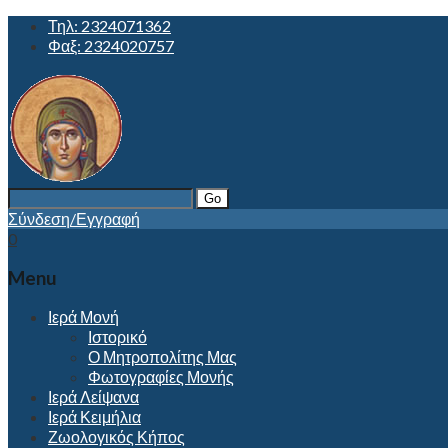
Τηλ: 2324071362
Φαξ: 2324020757
Search
for:
Σύνδεση/Εγγραφή
0
Menu
Ιερά Μονή
Ιστορικό
Ο Μητροπολίτης Μας
Φωτογραφίες Μονής
Ιερά Λείψανα
Ιερά Κειμήλια
Ζωολογικός Κήπος