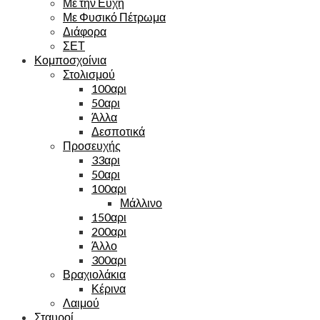
Με την Ευχή
Με Φυσικό Πέτρωμα
Διάφορα
ΣΕΤ
Κομποσχοίνια
Στολισμού
100αρι
50αρι
Άλλα
Δεσποτικά
Προσευχής
33αρι
50αρι
100αρι
Μάλλινο
150αρι
200αρι
Άλλο
300αρι
Βραχιολάκια
Κέρινα
Λαιμού
Σταυροί