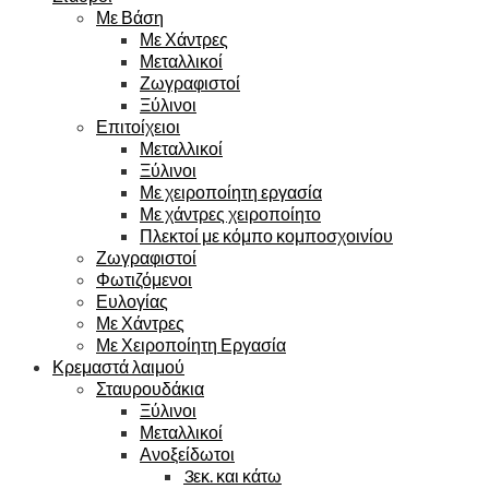
Με Βάση
Με Χάντρες
Μεταλλικοί
Ζωγραφιστοί
Ξύλινοι
Επιτοίχειοι
Μεταλλικοί
Ξύλινοι
Με χειροποίητη εργασία
Με χάντρες χειροποίητο
Πλεκτοί με κόμπο κομποσχοινίου
Ζωγραφιστοί
Φωτιζόμενοι
Ευλογίας
Με Χάντρες
Με Χειροποίητη Εργασία
Κρεμαστά λαιμού
Σταυρουδάκια
Ξύλινοι
Μεταλλικοί
Ανοξείδωτοι
3εκ. και κάτω