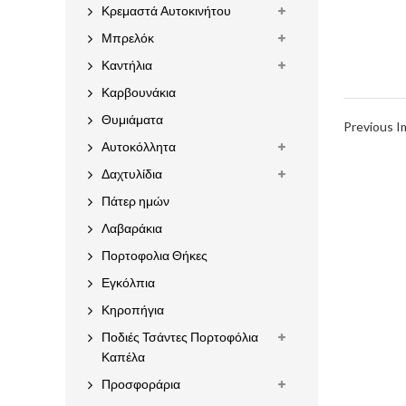
Κρεμαστά Αυτοκινήτου
Μπρελόκ
Καντήλια
Καρβουνάκια
Θυμιάματα
Previous 
Αυτοκόλλητα
Δαχτυλίδια
Πάτερ ημών
Λαβαράκια
Πορτοφολια Θήκες
Εγκόλπια
Κηροπήγια
Ποδιές Τσάντες Πορτοφόλια
Καπέλα
Προσφοράρια