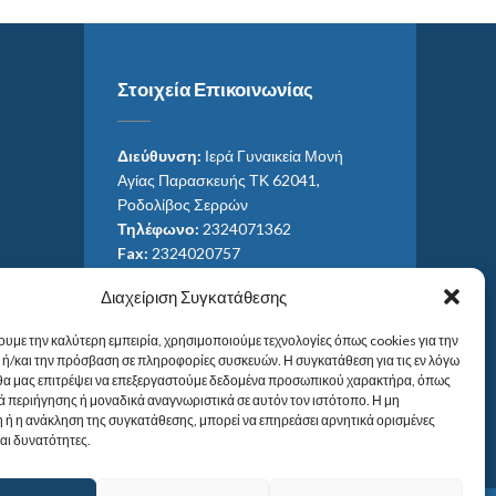
Στοιχεία Επικοινωνίας
Διεύθυνση:
Ιερά Γυναικεία Μονή
Αγίας Παρασκευής ΤΚ 62041,
Ροδολίβος Σερρών
Τηλέφωνο:
2324071362
Fax:
2324020757
Email:
ag_paras@otenet.gr
Διαχείριση Συγκατάθεσης
Email:
info@im-agparaskevis.gr
Ώρες επισκέψεων:
ουμε την καλύτερη εμπειρία, χρησιμοποιούμε τεχνολογίες όπως cookies για την
Από ανατολή έως και δύση του ηλίου.
ή/και την πρόσβαση σε πληροφορίες συσκευών. Η συγκατάθεση για τις εν λόγω
 θα μας επιτρέψει να επεξεργαστούμε δεδομένα προσωπικού χαρακτήρα, όπως
 περιήγησης ή μοναδικά αναγνωριστικά σε αυτόν τον ιστότοπο. Η μη
 ή η ανάκληση της συγκατάθεσης, μπορεί να επηρεάσει αρνητικά ορισμένες
και δυνατότητες.