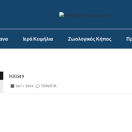
ψανα
Ιερά Κειμήλια
Ζωολογικός Κήπος
Πρ
1
ΗΧ049
667 × 1856
ΠΑΝΑΓΙΑ