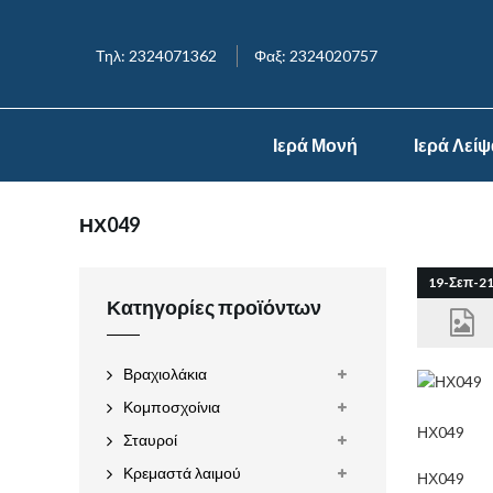
Τηλ: 2324071362
Φαξ: 2324020757
Ιερά Μονή
Ιερά Λεί
ΗΧ049
19-Σεπ-2
Κατηγορίες προϊόντων
Βραχιολάκια
Κομποσχοίνια
ΗΧ049
Σταυροί
Κρεμαστά λαιμού
ΗΧ049