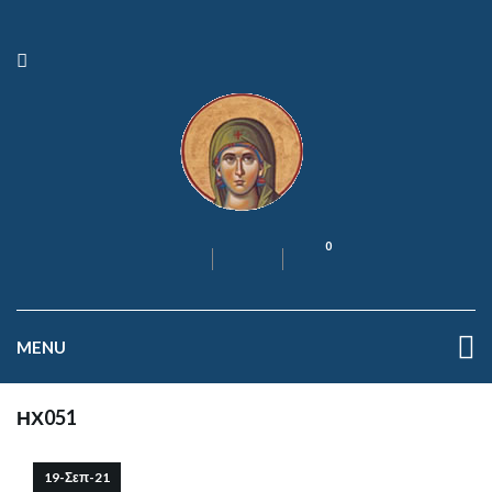
0
MENU
ΗΧ051
19-Σεπ-21