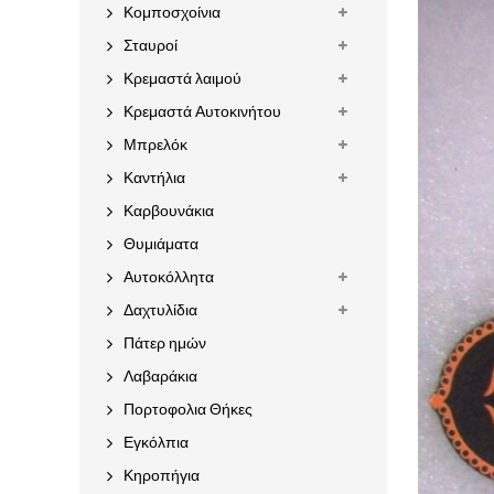
Κομποσχοίνια
Σταυροί
Κρεμαστά λαιμού
Κρεμαστά Αυτοκινήτου
Μπρελόκ
Καντήλια
Καρβουνάκια
Θυμιάματα
Αυτοκόλλητα
Δαχτυλίδια
Πάτερ ημών
Λαβαράκια
Πορτοφολια Θήκες
Εγκόλπια
Κηροπήγια