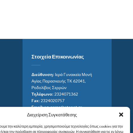
Στοιχεία Επικοινωνίας
Διεύθυνση:
Ιερά Γυναικεία Μονή
Αγίας Παρασκευής ΤΚ 62041,
Ροδολίβος Σερρών
Τηλέφωνο:
2324071362
Fax:
2324020757
Email:
ag_paras@otenet.gr
Email:
info@im-agparaskevis.gr
Διαχείριση Συγκατάθεσης
Ώρες επισκέψεων:
ουμε την καλύτερη εμπειρία, χρησιμοποιούμε τεχνολογίες όπως cookies για την
Από ανατολή έως και δύση του ηλίου.
ή/και την πρόσβαση σε πληροφορίες συσκευών. Η συγκατάθεση για τις εν λόγω