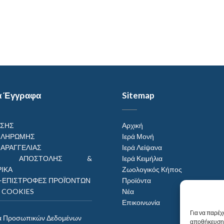
α Έγγραφα
Sitemap
ΗΣΗΣ
Αρχική
ΠΛΗΡΩΜΗΣ
Ιερά Μονή
ΠΑΡΑΓΓΕΛΙΑΣ
Ιερά Λείψανα
ΟΙ ΑΠΟΣΤΟΛΗΣ &
Ιερά Κειμήλια
ΙΚΑ
Ζωολογικός Κήπος
–ΕΠΙΣΤΡΟΦΕΣ ΠΡΟΪΌΝΤΩΝ
Προϊόντα
Η COOKIES
Νέα
Επικοινωνία
Για να παρέχ
α Προσωπικών Δεδομένων
αποθήκευση 