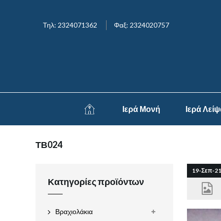
Τηλ: 2324071362
Φαξ: 2324020757
Ιερά Μονή
Ιερά Λεί
ΤΒ024
19-Σεπ-2
Κατηγορίες προϊόντων
Βραχιολάκια