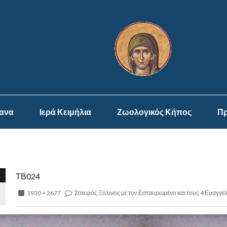
ψανα
Ιερά Κειμήλια
Ζωολογικός Κήπος
Πρ
1
ΤΒ024
1930 × 2677
Σταυρός Ξύλινος με τον Εσταυρωμένο και τους 4 Ευαγγελ