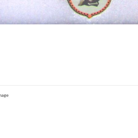
Image