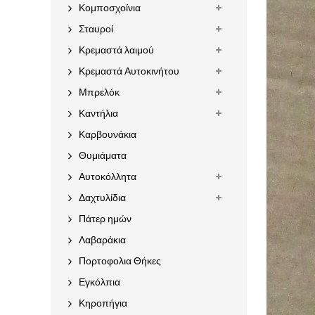
Κομποσχοίνια
Σταυροί
Κρεμαστά λαιμού
Κρεμαστά Αυτοκινήτου
Μπρελόκ
Καντήλια
Καρβουνάκια
Θυμιάματα
Αυτοκόλλητα
Δαχτυλίδια
Πάτερ ημών
Λαβαράκια
Πορτοφολια Θήκες
Εγκόλπια
Κηροπήγια