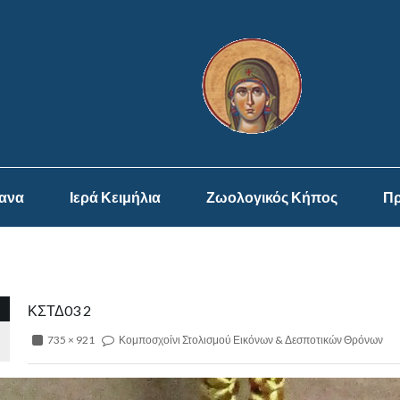
ψανα
Ιερά Κειμήλια
Ζωολογικός Κήπος
Πρ
ΚΣΤΔ03 2
735 × 921
Κομποσχοίνι Στολισμού Εικόνων & Δεσποτικών Θρόνων