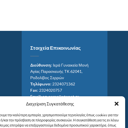
Στοιχεία Επικοινωνίας
Διεύθυνση:
Ιερά Γυναικεία Μονή
Αγίας Παρασκευής ΤΚ 62041,
Ροδολίβος Σερρών
Τηλέφωνο:
2324071362
Fax:
2324020757
Email:
ag_paras@otenet.gr
Email:
info@im-agparaskevis.gr
Διαχείριση Συγκατάθεσης
Ώρες επισκέψεων:
ουμε την καλύτερη εμπειρία, χρησιμοποιούμε τεχνολογίες όπως cookies για την
Από ανατολή έως και δύση του ηλίου.
ή/και την πρόσβαση σε πληροφορίες συσκευών. Η συγκατάθεση για τις εν λόγω
 θα μας επιτρέψει να επεξεργαστούμε δεδομένα προσωπικού χαρακτήρα, όπως