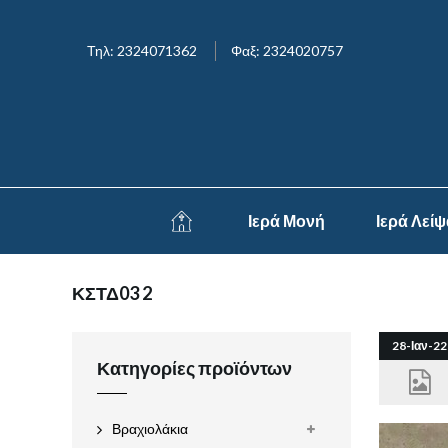
Τηλ: 2324071362
Φαξ: 2324020757
Ιερά Μονή
Ιερά Λεί
ΚΣΤΔ03 2
28-Ιαν-22
Κατηγορίες προϊόντων
Βραχιολάκια