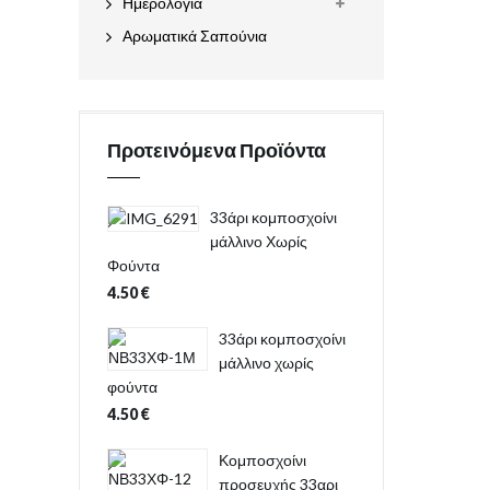
Ημερολόγια
Αρωματικά Σαπούνια
Προτεινόμενα Προϊόντα
33άρι κομποσχοίνι
μάλλινο Χωρίς
Φούντα
4.50
€
33άρι κομποσχοίνι
μάλλινο χωρίς
φούντα
4.50
€
Κομποσχοίνι
προσευχής 33αρι