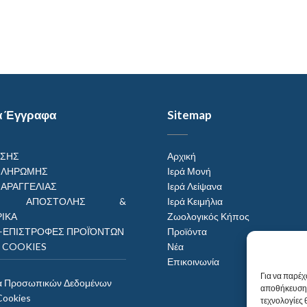
α Έγγραφα
Sitemap
ΗΣΗΣ
Αρχική
ΠΛΗΡΩΜΗΣ
Ιερά Μονή
ΠΑΡΑΓΓΕΛΙΑΣ
Ιερά Λείψανα
ΟΙ ΑΠΟΣΤΟΛΗΣ &
Ιερά Κειμήλια
ΙΚΑ
Ζωολογικός Κήπος
–ΕΠΙΣΤΡΟΦΕΣ ΠΡΟΪΌΝΤΩΝ
Προϊόντα
Η COOKIES
Νέα
Επικοινωνία
Για να παρέχ
α Προσωπικών Δεδομένων
αποθήκευση 
Cookies
τεχνολογίες