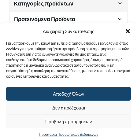
Κατηγορίες προϊόντων
Προτεινόμενα Προϊόντα
Διαχείριση Συγκατάθεσης
Για να παρέχουμε την καλύτερη εμπειρία, χρησιμοποιούμε τεχνολογίες όπως
Χρήσιμα Έγγραφα
cookies για την αποθήκευση ή/και την πρόσβαση σε πληροφορίες συσκευών.
Η συγκατάθεση για τις εν λόγω τεχνολογίες θα μας επιτρέψει να
επεξεργαστούμε δεδομένα προσωπικού χαρακτήρα, όπως συμπεριφορά
περιήγησης ή μοναδικά αναγνωριστικά σε αυτόν τον ιστότοπο. Η μη
Sitemap
συγκατάθεση ή η ανάκληση της συγκατάθεσης, μπορεί να επηρεάσει αρνητικά
ορισμένες λειτουργίες και δυνατότητες.
Στοιχεία Επικοινωνίας
Αποδοχή Όλων
© 2017
Ιερά Γυναικεία Μονή Αγίας Παρασκευής
. All rights reserved.
Δεν αποδέχομαι
Powered by |
Προβολή προτιμήσεων
Προστασία Προσωπικών Δεδομένων