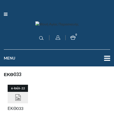
0
MENU
ΕΚΘ033
6-Ιούλ-22
ΕΚΘ033