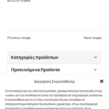
ΒΠΛ259 scaled
Previous Image
Next Image
Κατηγορίες προϊόντων
Προτεινόμενα Προϊόντα
Διαχείριση Συγκατάθεσης
Για να παρέχουμε την καλύτερη εμπειρία, χρησιμοποιούμε τεχνολογίες όπως
Χρήσιμα Έγγραφα
cookies για την αποθήκευση ή/και την πρόσβαση σε πληροφορίες συσκευών.
Η συγκατάθεση για τις εν λόγω τεχνολογίες θα μας επιτρέψει να
επεξεργαστούμε δεδομένα προσωπικού χαρακτήρα, όπως συμπεριφορά
περιήγησης ή μοναδικά αναγνωριστικά σε αυτόν τον ιστότοπο. Η μη