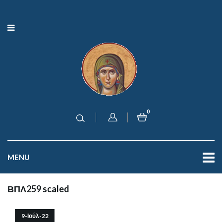
0
MENU
ΒΠΛ259 scaled
9-Ιούλ-22