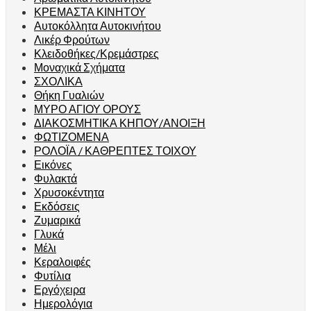
ΚΡΕΜΑΣΤΑ ΚΙΝΗΤΟΥ
Αυτοκόλλητα Αυτοκινήτου
Λικέρ Φρούτων
Κλειδοθήκες/Κρεμάστρες
Μοναχικά Σχήματα
ΣΧΟΛΙΚΑ
Θήκη Γυαλιών
ΜΥΡΟ ΑΓΙΟΥ ΟΡΟΥΣ
ΔΙΑΚΟΣΜΗΤΙΚΑ ΚΗΠΟΥ/ΑΝΟΙΞΗ
ΦΩΤΙΖΟΜΕΝΑ
ΡΟΛΟΪΑ / ΚΑΘΡΕΠΤΕΣ ΤΟΙΧΟΥ
Εικόνες
Φυλακτά
Χρυσοκέντητα
Εκδόσεις
Ζυμαρικά
Γλυκά
Μέλι
Κεραλοιφές
Φυτίλια
Εργόχειρα
Ημερολόγια