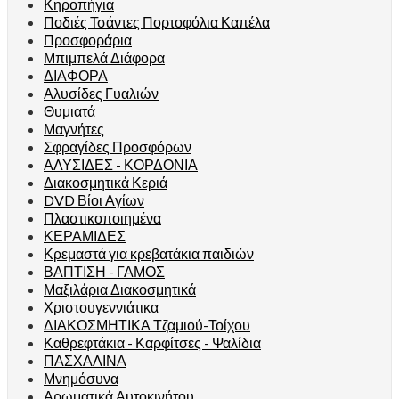
Κηροπήγια
Ποδιές Τσάντες Πορτοφόλια Καπέλα
Προσφοράρια
Μπιμπελά Διάφορα
ΔΙΑΦΟΡΑ
Αλυσίδες Γυαλιών
Θυμιατά
Μαγνήτες
Σφραγίδες Προσφόρων
ΑΛΥΣΙΔΕΣ - ΚΟΡΔΟΝΙΑ
Διακοσμητικά Κεριά
DVD Βίοι Αγίων
Πλαστικοποιημένα
ΚΕΡΑΜΙΔΕΣ
Κρεμαστά για κρεβατάκια παιδιών
ΒΑΠΤΙΣΗ - ΓΑΜΟΣ
Μαξιλάρια Διακοσμητικά
Χριστουγεννιάτικα
ΔΙΑΚΟΣΜΗΤΙΚΑ Τζαμιού-Τοίχου
Καθρεφτάκια - Καρφίτσες - Ψαλίδια
ΠΑΣΧΑΛΙΝΑ
Μνημόσυνα
Αρωματικά Αυτοκινήτου