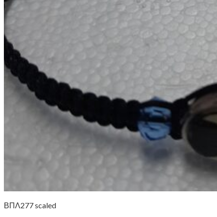
ΒΠΛ277 scaled