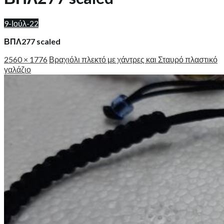
9-Ιούλ-22
ΒΠΛ277 scaled
2560 × 1776
Βραχιόλι πλεκτό με χάντρες και Σταυρό πλαστικό
γαλάζιο