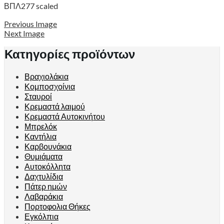
ΒΠΛ277 scaled
Previous Image
Next Image
Κατηγορίες προϊόντων
Βραχιολάκια
Κομποσχοίνια
Σταυροί
Κρεμαστά λαιμού
Κρεμαστά Αυτοκινήτου
Μπρελόκ
Καντήλια
Καρβουνάκια
Θυμιάματα
Αυτοκόλλητα
Δαχτυλίδια
Πάτερ ημών
Λαβαράκια
Πορτοφολια Θήκες
Εγκόλπια