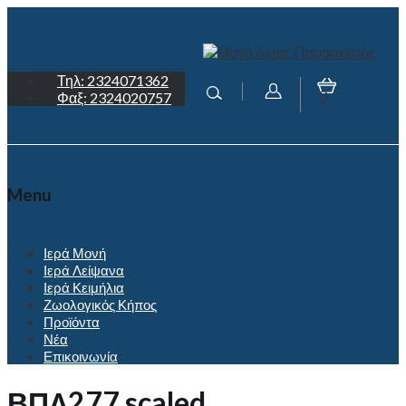
Τηλ: 2324071362
0
Φαξ: 2324020757
Menu
Ιερά Μονή
Ιερά Λείψανα
Ιερά Κειμήλια
Ζωολογικός Κήπος
Προϊόντα
Νέα
Επικοινωνία
ΒΠΛ277 scaled