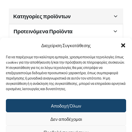
Κατηγορίες προϊόντων
Προτεινόμενα Προϊόντα
Διαχείριση Συγκατάθεσης
Για να παρέχουμε την καλύτερη εμπειρία, χρησιμοποιούμε τεχνολογίες όπως
Χρήσιμα Έγγραφα
cookies για την αποθήκευση ή/και την πρόσβαση σε πληροφορίες συσκευών.
Η συγκατάθεση για τις εν λόγω τεχνολογίες θα μας επιτρέψει να
επεξεργαστούμε δεδομένα προσωπικού χαρακτήρα, όπως συμπεριφορά
περιήγησης ή μοναδικά αναγνωριστικά σε αυτόν τον ιστότοπο. Η μη
Sitemap
συγκατάθεση ή η ανάκληση της συγκατάθεσης, μπορεί να επηρεάσει αρνητικά
ορισμένες λειτουργίες και δυνατότητες.
Στοιχεία Επικοινωνίας
Αποδοχή Όλων
© 2017
Ιερά Γυναικεία Μονή Αγίας Παρασκευής
. All rights reserved.
Δεν αποδέχομαι
Powered by |