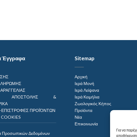
α Έγγραφα
Sitemap
ΗΣΗΣ
Αρχική
ΠΛΗΡΩΜΗΣ
Ιερά Μονή
ΠΑΡΑΓΓΕΛΙΑΣ
Ιερά Λείψανα
ΟΙ ΑΠΟΣΤΟΛΗΣ &
Ιερά Κειμήλια
ΙΚΑ
Ζωολογικός Κήπος
–ΕΠΙΣΤΡΟΦΕΣ ΠΡΟΪΌΝΤΩΝ
Προϊόντα
Η COOKIES
Νέα
Επικοινωνία
Για να παρέχ
α Προσωπικών Δεδομένων
αποθήκευση 