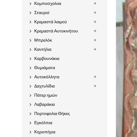
Κομποσχοίνια
Σταυροί
Κρεμαστά λαιμού
Κρεμαστά Αυτοκινήτου
Μπρελόκ
Καντήλια
Καρβουνάκια
Θυμιάματα
Αυτοκόλλητα
Δαχτυλίδια
Πάτερ ημών
Λαβαράκια
Πορτοφολια Θήκες
Εγκόλπια
Κηροπήγια