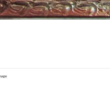
Image