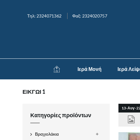
Τηλ: 2324071362
Φαξ: 2324020757
Ιερά Μονή
Ιερά Λεί
ΕΙΚΓΩΙ 1
13-Αυγ-2
Κατηγορίες προϊόντων
Βραχιολάκια