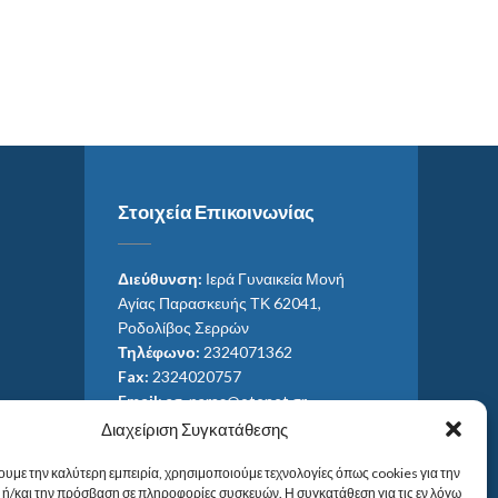
Στοιχεία Επικοινωνίας
Διεύθυνση:
Ιερά Γυναικεία Μονή
Αγίας Παρασκευής ΤΚ 62041,
Ροδολίβος Σερρών
Τηλέφωνο:
2324071362
Fax:
2324020757
Email:
ag_paras@otenet.gr
Email:
info@im-agparaskevis.gr
Διαχείριση Συγκατάθεσης
Ώρες επισκέψεων:
ουμε την καλύτερη εμπειρία, χρησιμοποιούμε τεχνολογίες όπως cookies για την
Από ανατολή έως και δύση του ηλίου.
ή/και την πρόσβαση σε πληροφορίες συσκευών. Η συγκατάθεση για τις εν λόγω