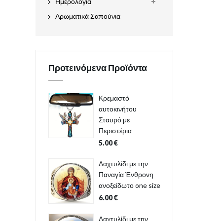
Ημερολόγια
Αρωματικά Σαπούνια
Προτεινόμενα Προϊόντα
Κρεμαστό
αυτοκινήτου
Σταυρό με
Περιστέρια
5.00
€
Δαχτυλίδι με την
Παναγία Ένθρονη
ανοξείδωτο one size
6.00
€
Δαχτυλίδι με την