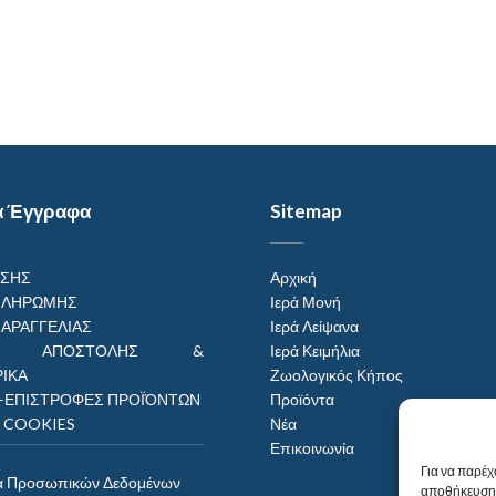
α Έγγραφα
Sitemap
ΗΣΗΣ
Αρχική
ΠΛΗΡΩΜΗΣ
Ιερά Μονή
ΠΑΡΑΓΓΕΛΙΑΣ
Ιερά Λείψανα
ΟΙ ΑΠΟΣΤΟΛΗΣ &
Ιερά Κειμήλια
ΙΚΑ
Ζωολογικός Κήπος
–ΕΠΙΣΤΡΟΦΕΣ ΠΡΟΪΌΝΤΩΝ
Προϊόντα
Η COOKIES
Νέα
Επικοινωνία
Για να παρέχ
α Προσωπικών Δεδομένων
αποθήκευση 