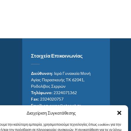
Στοιχεία Επικοινωνίας
Διεύθυνση:
Ιερά Γυναικεία Μονή
Αγίας Παρασκευής ΤΚ 62041,
Ροδολίβος Σερρών
Τηλέφωνο:
2324071362
Fax:
2324020757
Email:
ag_paras@otenet.gr
Email:
info@im-agparaskevis.gr
Διαχείριση Συγκατάθεσης
Ώρες επισκέψεων:
ουμε την καλύτερη εμπειρία, χρησιμοποιούμε τεχνολογίες όπως cookies για την
Από ανατολή έως και δύση του ηλίου.
ή/και την πρόσβαση σε πληροφορίες συσκευών. Η συγκατάθεση για τις εν λόγω