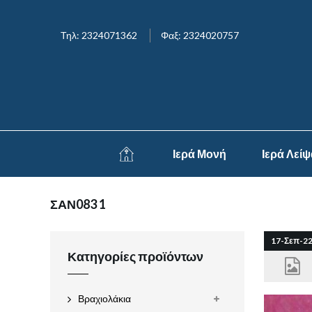
Τηλ: 2324071362
Φαξ: 2324020757
Ιερά Μονή
Ιερά Λεί
ΣΑΝ083 1
17-Σεπ-2
Κατηγορίες προϊόντων
Βραχιολάκια