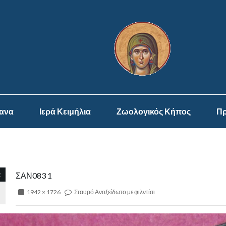
ψανα
Ιερά Κειμήλια
Ζωολογικός Κήπος
Πρ
2
ΣΑΝ083 1
1942 × 1726
Σταυρό Ανοξείδωτο με φιλντίσι