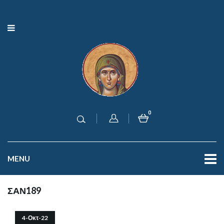
0
MENU
ΣΑΝ189
4-Οκτ-22