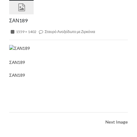
ΣΑΝ189
1559 × 1402
Σταυρό Ανοξείδωτο με Ζιρκόνια
ΣΑΝ189
ΣΑΝ189
Next Image