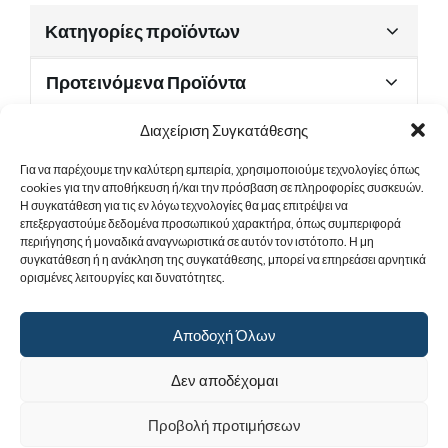
Κατηγορίες προϊόντων
Προτεινόμενα Προϊόντα
Διαχείριση Συγκατάθεσης
Για να παρέχουμε την καλύτερη εμπειρία, χρησιμοποιούμε τεχνολογίες όπως
Χρήσιμα Έγγραφα
cookies για την αποθήκευση ή/και την πρόσβαση σε πληροφορίες συσκευών.
Η συγκατάθεση για τις εν λόγω τεχνολογίες θα μας επιτρέψει να
επεξεργαστούμε δεδομένα προσωπικού χαρακτήρα, όπως συμπεριφορά
περιήγησης ή μοναδικά αναγνωριστικά σε αυτόν τον ιστότοπο. Η μη
Sitemap
συγκατάθεση ή η ανάκληση της συγκατάθεσης, μπορεί να επηρεάσει αρνητικά
ορισμένες λειτουργίες και δυνατότητες.
Στοιχεία Επικοινωνίας
Αποδοχή Όλων
© 2017
Ιερά Γυναικεία Μονή Αγίας Παρασκευής
. All rights reserved.
Δεν αποδέχομαι
Powered by |
Προβολή προτιμήσεων