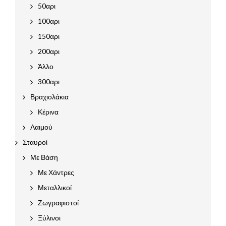
50αρι
100αρι
150αρι
200αρι
Άλλο
300αρι
Βραχιολάκια
Κέρινα
Λαιμού
Σταυροί
Με Βάση
Με Χάντρες
Μεταλλικοί
Ζωγραφιστοί
Ξύλινοι