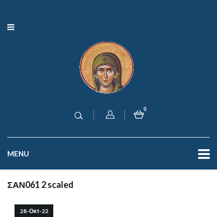
0
MENU
ΣΑΝ061 2 scaled
28-Οκτ-22