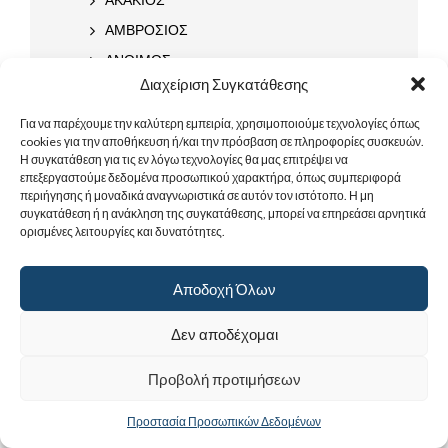
ΑΜΒΡΟΣΙΟΣ
ΑΝΘΙΜΟΣ
Διαχείριση Συγκατάθεσης
ΑΝΘΙΜΟΣ ΧΙΟΥ
ΑΝΘΙΜΟΣ ΟΦΙΟΔΙΩΚΤΗΣ
Για να παρέχουμε την καλύτερη εμπειρία, χρησιμοποιούμε τεχνολογίες όπως
cookies για την αποθήκευση ή/και την πρόσβαση σε πληροφορίες συσκευών.
ΑΝΘΙΜΟΣ ΝΙΚΟΜΗΔΕΙΑΣ
Η συγκατάθεση για τις εν λόγω τεχνολογίες θα μας επιτρέψει να
επεξεργαστούμε δεδομένα προσωπικού χαρακτήρα, όπως συμπεριφορά
ΑΝΤΩΝΙΟΣ
περιήγησης ή μοναδικά αναγνωριστικά σε αυτόν τον ιστότοπο. Η μη
ΑΝΤΩΝΙΟΣ ΜΕΓΑΣ
συγκατάθεση ή η ανάκληση της συγκατάθεσης, μπορεί να επηρεάσει αρνητικά
ορισμένες λειτουργίες και δυνατότητες.
ΑΝΤΩΝΙΟΣ ΑΘΗΝΑΙΟΣ
ΑΡΕΘΑΣ
Αποδοχή Όλων
ΑΡΙΣΤΕΙΔΗΣ
ΑΥΞΕΝΤΙΟΣ
Δεν αποδέχομαι
ΒΗΤΑ
Προβολή προτιμήσεων
ΒΑΡΝΑΒΑΣ
ΒΑΣΙΛΕΙΟΣ
Προστασία Προσωπικών Δεδομένων