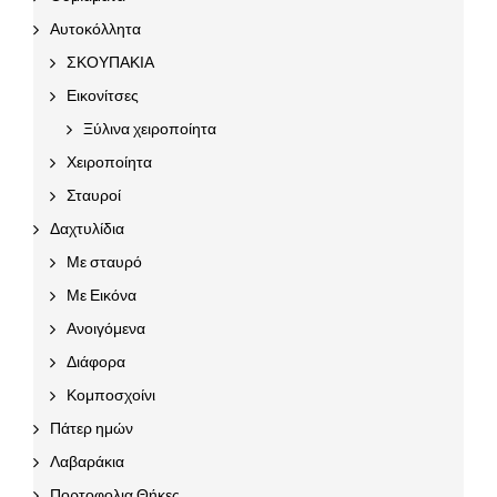
Αυτοκόλλητα
ΣΚΟΥΠΑΚΙΑ
Εικονίτσες
Ξύλινα χειροποίητα
Χειροποίητα
Σταυροί
Δαχτυλίδια
Με σταυρό
Με Εικόνα
Ανοιγόμενα
Διάφορα
Κομποσχοίνι
Πάτερ ημών
Λαβαράκια
Πορτοφολια Θήκες