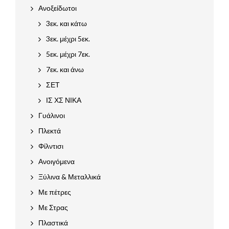
Ανοξείδωτοι
3εκ. και κάτω
3εκ. μέχρι 5εκ.
5εκ. μέχρι 7εκ.
7εκ. και άνω
ΣΕΤ
ΙΣ ΧΣ ΝΙΚΑ
Γυάλινοι
Πλεκτά
Φίλντισι
Ανοιγόμενα
Ξύλινα & Μεταλλικά
Με πέτρες
Με Στρας
Πλαστικά