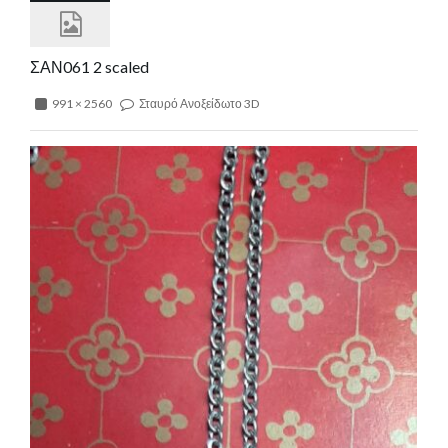
ΣΑΝ061 2 scaled
991 × 2560
Σταυρό Ανοξείδωτο 3D