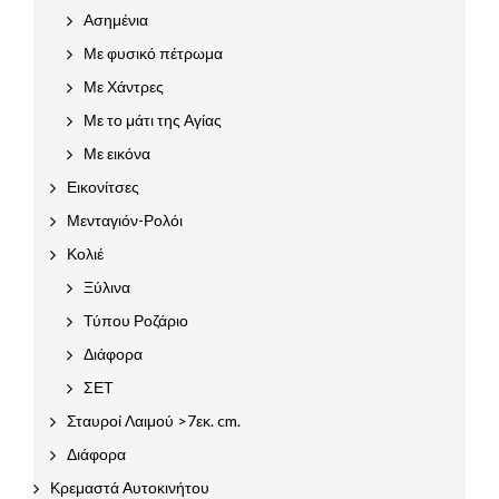
Ασημένια
Με φυσικό πέτρωμα
Με Χάντρες
Με το μάτι της Αγίας
Με εικόνα
Εικονίτσες
Μενταγιόν-Ρολόι
Κολιέ
Ξύλινα
Τύπου Ροζάριο
Διάφορα
ΣΕΤ
Σταυροί Λαιμού >7εκ. cm.
Διάφορα
Κρεμαστά Αυτοκινήτου