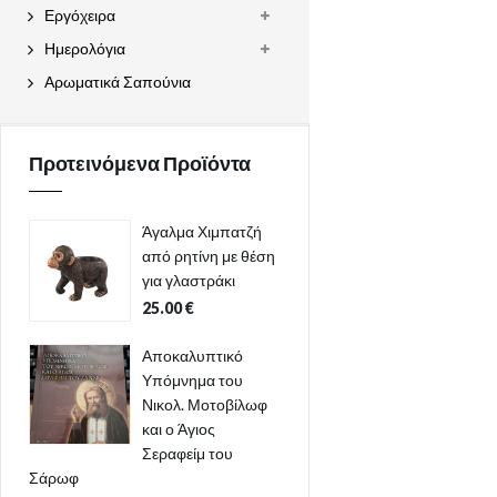
Εργόχειρα
Ημερολόγια
Αρωματικά Σαπούνια
Προτεινόμενα Προϊόντα
Άγαλμα Χιμπατζή
από ρητίνη με θέση
για γλαστράκι
25.00
€
Αποκαλυπτικό
Υπόμνημα του
Νικολ. Μοτοβίλωφ
και ο Άγιος
Σεραφείμ του
Σάρωφ