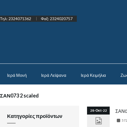
Τηλ: 2324071362
Φαξ: 2324020757
Ιερά Μονή
Ιερά Λείψανα
Ιερά Κειμήλια
Ζω
ΣΑΝ073 2 scaled
28-Οκτ-22
ΣΑΝ07
Κατηγορίες προϊόντων
572