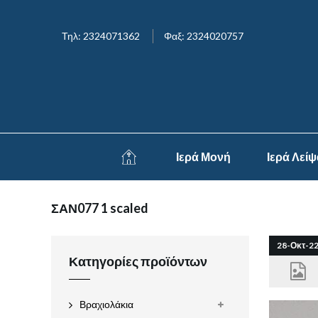
Τηλ: 2324071362
Φαξ: 2324020757
Ιερά Μονή
Ιερά Λεί
ΣΑΝ077 1 scaled
28-Οκτ-2
Κατηγορίες προϊόντων
Βραχιολάκια