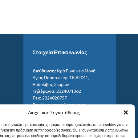
Στοιχεία Επικοινωνίας
Διεύθυνση:
Ιερά Γυναικεία Μονή
Αγίας Παρασκευής ΤΚ 62041,
Ροδολίβος Σερρών
Τηλέφωνο:
2324071362
Fax:
2324020757
Email:
ag_paras@otenet.gr
Email:
info@im-agparaskevis.gr
Διαχείριση Συγκατάθεσης
Ώρες επισκέψεων:
Από ανατολή έως και δύση του ηλίου.
ουμε την καλύτερη εμπειρία, χρησιμοποιούμε τεχνολογίες όπως cookies για την
ή/και την πρόσβαση σε πληροφορίες συσκευών. Η συγκατάθεση για τις εν λόγω
 θα μας επιτρέψει να επεξεργαστούμε δεδομένα προσωπικού χαρακτήρα, όπως