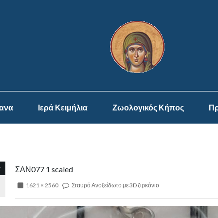
ψανα
Ιερά Κειμήλια
Ζωολογικός Κήπος
Πρ
2
ΣΑΝ077 1 scaled
1621 × 2560
Σταυρό Ανοξείδωτο με 3D ζιρκόνιο