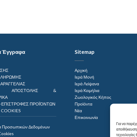
α Έγγραφα
Sitemap
ΗΣΗΣ
Αρχική
ΠΛΗΡΩΜΗΣ
Ιερά Μονή
ΠΑΡΑΓΓΕΛΙΑΣ
Ιερά Λείψανα
ΟΙ ΑΠΟΣΤΟΛΗΣ &
Ιερά Κειμήλια
ΙΚΑ
Ζωολογικός Κήπος
–ΕΠΙΣΤΡΟΦΕΣ ΠΡΟΪΌΝΤΩΝ
Προϊόντα
Η COOKIES
Νέα
Επικοινωνία
Για να παρέχ
α Προσωπικών Δεδομένων
αποθήκευση 
Cookies
τεχνολογίες