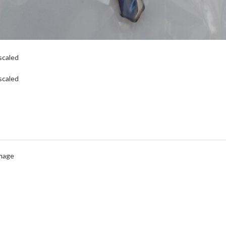
scaled
scaled
Image