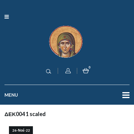
0
MENU
ΔΕΚ004 1 scaled
26-Νοέ-22