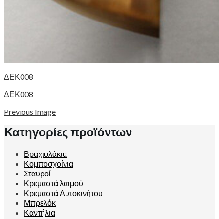
ΔΕΚ008
ΔΕΚ008
Previous Image
Κατηγορίες προϊόντων
Βραχιολάκια
Κομποσχοίνια
Σταυροί
Κρεμαστά λαιμού
Κρεμαστά Αυτοκινήτου
Μπρελόκ
Καντήλια