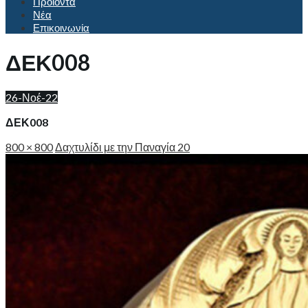
Προϊόντα
Νέα
Επικοινωνία
ΔΕΚ008
26-Νοέ-22
ΔΕΚ008
800 × 800
Δαχτυλίδι με την Παναγία 20