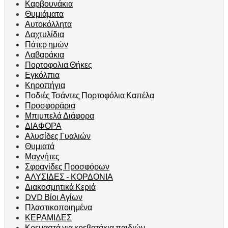
Καρβουνάκια
Θυμιάματα
Αυτοκόλλητα
Δαχτυλίδια
Πάτερ ημών
Λαβαράκια
Πορτοφολια Θήκες
Εγκόλπια
Κηροπήγια
Ποδιές Τσάντες Πορτοφόλια Καπέλα
Προσφοράρια
Μπιμπελά Διάφορα
ΔΙΑΦΟΡΑ
Αλυσίδες Γυαλιών
Θυμιατά
Μαγνήτες
Σφραγίδες Προσφόρων
ΑΛΥΣΙΔΕΣ - ΚΟΡΔΟΝΙΑ
Διακοσμητικά Κεριά
DVD Βίοι Αγίων
Πλαστικοποιημένα
ΚΕΡΑΜΙΔΕΣ
Κρεμαστά για κρεβατάκια παιδιών