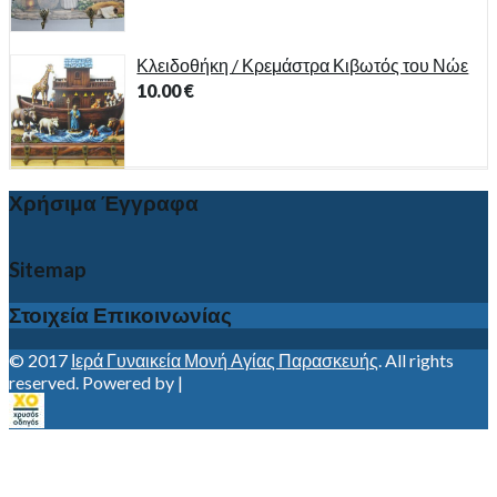
Κλειδοθήκη / Κρεμάστρα Κιβωτός του Νώε
10.00
€
Χρήσιμα Έγγραφα
Sitemap
Στοιχεία Επικοινωνίας
© 2017
Ιερά Γυναικεία Μονή Αγίας Παρασκευής
. All rights
reserved. Powered by |