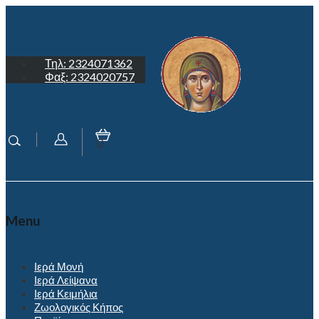
Τηλ: 2324071362
Φαξ: 2324020757
0
Menu
Ιερά Μονή
Ιερά Λείψανα
Ιερά Κειμήλια
Ζωολογικός Κήπος