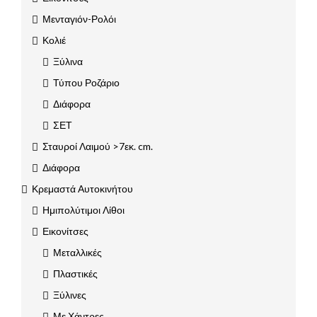
Μενταγιόν-Ρολόι
Κολιέ
Ξύλινα
Τύπου Ροζάριο
Διάφορα
ΣΕΤ
Σταυροί Λαιμού >7εκ. cm.
Διάφορα
Κρεμαστά Αυτοκινήτου
Ημιπολύτιμοι Λίθοι
Εικονίτσες
Μεταλλικές
Πλαστικές
Ξύλινες
Με Χάντρες