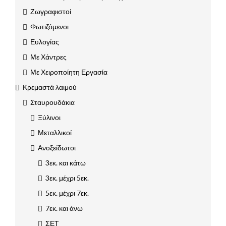
Ζωγραφιστοί
Φωτιζόμενοι
Ευλογίας
Με Χάντρες
Με Χειροποίητη Εργασία
Κρεμαστά λαιμού
Σταυρουδάκια
Ξύλινοι
Μεταλλικοί
Ανοξείδωτοι
3εκ. και κάτω
3εκ. μέχρι 5εκ.
5εκ. μέχρι 7εκ.
7εκ. και άνω
ΣΕΤ