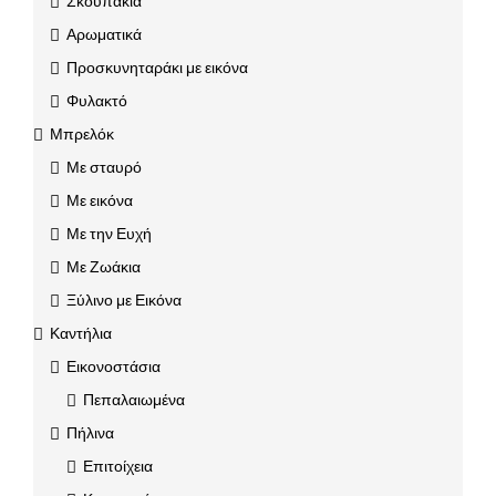
Σκουπάκια
Αρωματικά
Προσκυνηταράκι με εικόνα
Φυλακτό
Μπρελόκ
Με σταυρό
Με εικόνα
Με την Ευχή
Με Ζωάκια
Ξύλινο με Εικόνα
Καντήλια
Εικονοστάσια
Πεπαλαιωμένα
Πήλινα
Επιτοίχεια