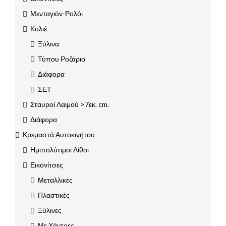
Μενταγιόν-Ρολόι
Κολιέ
Ξύλινα
Τύπου Ροζάριο
Διάφορα
ΣΕΤ
Σταυροί Λαιμού >7εκ. cm.
Διάφορα
Κρεμαστά Αυτοκινήτου
Ημιπολύτιμοι Λίθοι
Εικονίτσες
Μεταλλικές
Πλαστικές
Ξύλινες
Με Χάντρες