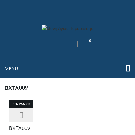
0
MENU
ΒΧΤΛ009
11-Ιαν-23
ΒΧΤΛ009