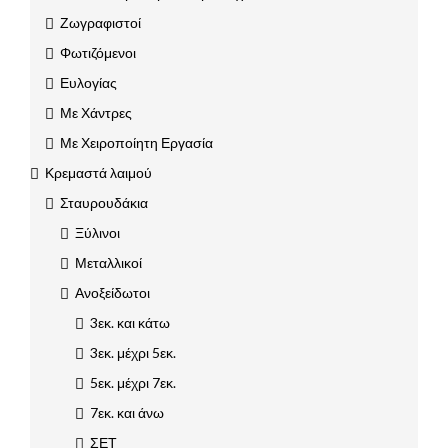
Ζωγραφιστοί
Φωτιζόμενοι
Ευλογίας
Με Χάντρες
Με Χειροποίητη Εργασία
Κρεμαστά λαιμού
Σταυρουδάκια
Ξύλινοι
Μεταλλικοί
Ανοξείδωτοι
3εκ. και κάτω
3εκ. μέχρι 5εκ.
5εκ. μέχρι 7εκ.
7εκ. και άνω
ΣΕΤ