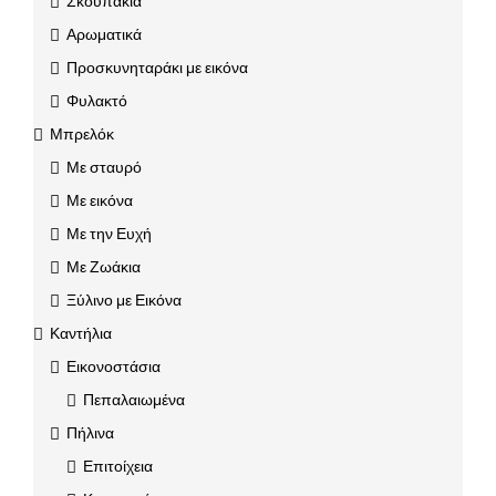
Σκουπάκια
Αρωματικά
Προσκυνηταράκι με εικόνα
Φυλακτό
Μπρελόκ
Με σταυρό
Με εικόνα
Με την Ευχή
Με Ζωάκια
Ξύλινο με Εικόνα
Καντήλια
Εικονοστάσια
Πεπαλαιωμένα
Πήλινα
Επιτοίχεια