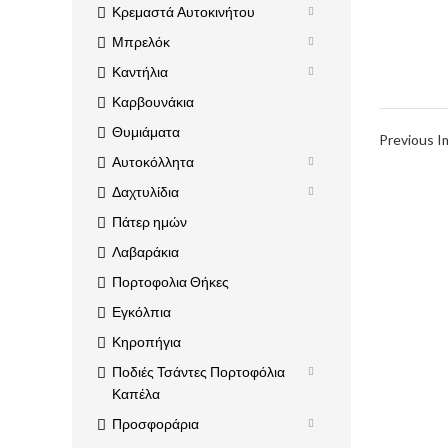
Κρεμαστά Αυτοκινήτου
Μπρελόκ
Καντήλια
Καρβουνάκια
Θυμιάματα
Previous 
Αυτοκόλλητα
Δαχτυλίδια
Πάτερ ημών
Λαβαράκια
Πορτοφολια Θήκες
Εγκόλπια
Κηροπήγια
Ποδιές Τσάντες Πορτοφόλια
Καπέλα
Προσφοράρια