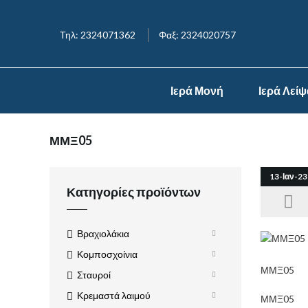
Τηλ: 2324071362
Φαξ: 2324020757
Ιερά Μονή
Ιερά Λεί
ΜΜΞ05
13-Ιαν-23
Κατηγορίες προϊόντων
Βραχιολάκια
Κομποσχοίνια
ΜΜΞ05
Σταυροί
Κρεμαστά λαιμού
ΜΜΞ05