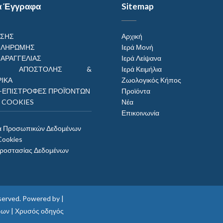
α Έγγραφα
Sitemap
ΗΣΗΣ
Αρχική
ΠΛΗΡΩΜΗΣ
Ιερά Μονή
ΠΑΡΑΓΓΕΛΙΑΣ
Ιερά Λείψανα
ΟΙ ΑΠΟΣΤΟΛΗΣ &
Ιερά Κειμήλια
ΙΚΑ
Ζωολογικός Κήπος
–ΕΠΙΣΤΡΟΦΕΣ ΠΡΟΪΌΝΤΩΝ
Προϊόντα
Η COOKIES
Νέα
Επικοινωνία
α Προσωπικών Δεδομένων
Cookies
Προστασίας Δεδομένων
reserved. Powered by |