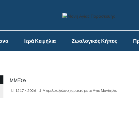
ψανα
Ιερά Κειμήλια
Ζωολογικός Κήπος
Πρ
ΜΜΞ05
1217 × 2026
Μπρελόκ ξύλινο χαρακτό με το Άγιο Μανδήλιο