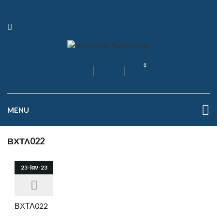
0
MENU
ΒΧΤΛ022
23-Ιαν-23
ΒΧΤΛ022