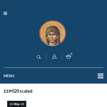
0
MENU
ΣΣΡ020 scaled
19-Μαρ-23