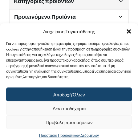
Κατηγορίες προϊόντων
Προτεινόμενα Προϊόντα
Διαχείριση Συγκατάθεσης
Για να παρέχουμε την καλύτερη εμπειρία, χρησιμοποιούμε τεχνολογίες όπως
Χρήσιμα Έγγραφα
cookies για την αποθήκευση ή/και την πρόσβαση σε πληροφορίες συσκευών.
Η συγκατάθεση για τις εν λόγω τεχνολογίες θα μας επιτρέψει να
επεξεργαστούμε δεδομένα προσωπικού χαρακτήρα, όπως συμπεριφορά
περιήγησης ή μοναδικά αναγνωριστικά σε αυτόν τον ιστότοπο. Η μη
Sitemap
συγκατάθεση ή η ανάκληση της συγκατάθεσης, μπορεί να επηρεάσει αρνητικά
ορισμένες λειτουργίες και δυνατότητες.
Στοιχεία Επικοινωνίας
Αποδοχή Όλων
© 2017
Ιερά Γυναικεία Μονή Αγίας Παρασκευής
. All rights reserved.
Δεν αποδέχομαι
Powered by |
Προβολή προτιμήσεων
Προστασία Προσωπικών Δεδομένων