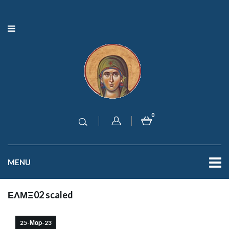
0
MENU
ΕΛΜΞ02 scaled
25-Μαρ-23