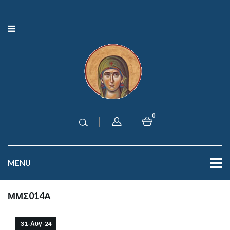
0
MENU
ΜΜΣ014Α
31-Αυγ-24