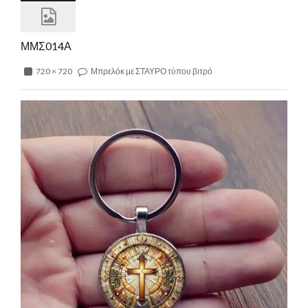
ΜΜΣ014Α
720 × 720
Μπρελόκ με ΣΤΑΥΡΟ τύπου βιτρό