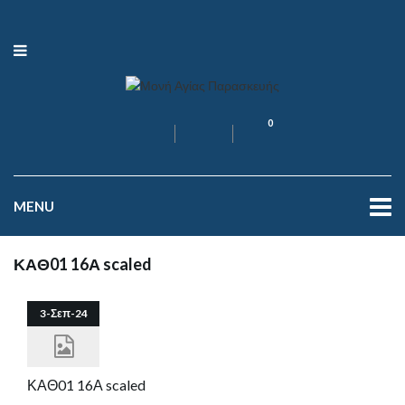
0
MENU
ΚΑΘ01 16Α scaled
3-Σεπ-24
ΚΑΘ01 16Α scaled