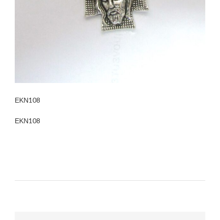
ΕΚΝ108
ΕΚΝ108