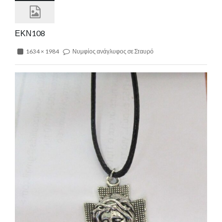
ΕΚΝ108
1634 × 1984
Νυμφίος ανάγλυφος σε Σταυρό