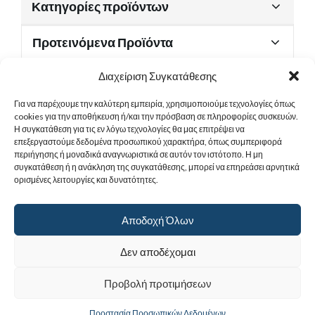
Κατηγορίες προϊόντων
Προτεινόμενα Προϊόντα
Διαχείριση Συγκατάθεσης
Για να παρέχουμε την καλύτερη εμπειρία, χρησιμοποιούμε τεχνολογίες όπως
Χρήσιμα Έγγραφα
cookies για την αποθήκευση ή/και την πρόσβαση σε πληροφορίες συσκευών.
Η συγκατάθεση για τις εν λόγω τεχνολογίες θα μας επιτρέψει να
επεξεργαστούμε δεδομένα προσωπικού χαρακτήρα, όπως συμπεριφορά
περιήγησης ή μοναδικά αναγνωριστικά σε αυτόν τον ιστότοπο. Η μη
Sitemap
συγκατάθεση ή η ανάκληση της συγκατάθεσης, μπορεί να επηρεάσει αρνητικά
ορισμένες λειτουργίες και δυνατότητες.
Στοιχεία Επικοινωνίας
Αποδοχή Όλων
© 2017
Ιερά Γυναικεία Μονή Αγίας Παρασκευής
. All rights reserved.
Δεν αποδέχομαι
Powered by |
Προβολή προτιμήσεων
Προστασία Προσωπικών Δεδομένων