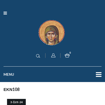
0
MENU
ΕΚΝ108
3-Σεπ-24