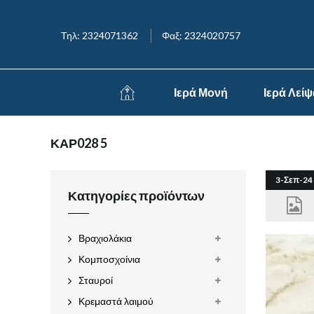
Τηλ: 2324071362
Φαξ: 2324020757
Ιερά Μονή
Ιερά Λεί
ΚΑΡ028 5
3-Σεπ-24
Κατηγορίες προϊόντων
Βραχιολάκια
Κομποσχοίνια
Σταυροί
Κρεμαστά λαιμού