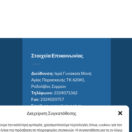
Στοιχεία Επικοινωνίας
Διεύθυνση:
Ιερά Γυναικεία Μονή
Αγίας Παρασκευής ΤΚ 62041,
Ροδολίβος Σερρών
Τηλέφωνο:
2324071362
Fax:
2324020757
Email:
ag_paras@otenet.gr
Email:
info@im-agparaskevis.gr
Διαχείριση Συγκατάθεσης
Ώρες επισκέψεων:
ουμε την καλύτερη εμπειρία, χρησιμοποιούμε τεχνολογίες όπως cookies για την
Από ανατολή έως και δύση του ηλίου.
ή/και την πρόσβαση σε πληροφορίες συσκευών. Η συγκατάθεση για τις εν λόγω