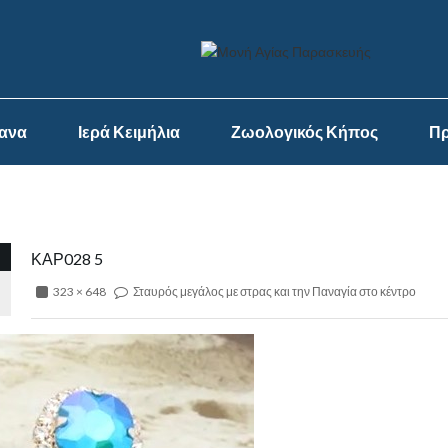
ψανα
Ιερά Κειμήλια
Ζωολογικός Κήπος
Πρ
ΚΑΡ028 5
323 × 648
Σταυρός μεγάλος με στρας και την Παναγία στο κέντρο