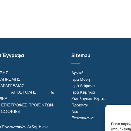
α Έγγραφα
Sitemap
ΗΣΗΣ
Αρχική
ΠΛΗΡΩΜΗΣ
Ιερά Μονή
ΠΑΡΑΓΓΕΛΙΑΣ
Ιερά Λείψανα
ΟΙ ΑΠΟΣΤΟΛΗΣ &
Ιερά Κειμήλια
ΙΚΑ
Ζωολογικός Κήπος
–ΕΠΙΣΤΡΟΦΕΣ ΠΡΟΪΌΝΤΩΝ
Προϊόντα
Η COOKIES
Νέα
Επικοινωνία
Για να παρέχ
α Προσωπικών Δεδομένων
αποθήκευση 