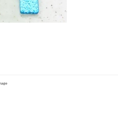
Image