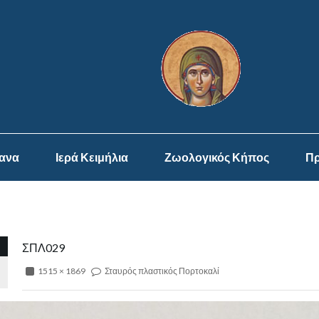
ψανα
Ιερά Κειμήλια
Ζωολογικός Κήπος
Πρ
ΣΠΛ029
1515 × 1869
Σταυρός πλαστικός Πορτοκαλί