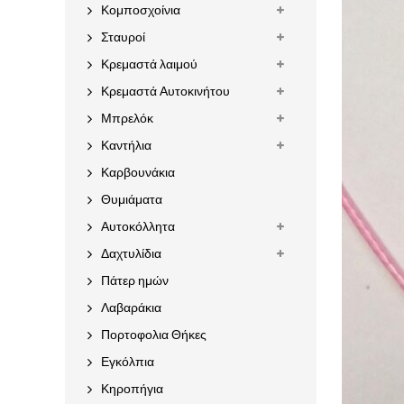
Κομποσχοίνια
Σταυροί
Κρεμαστά λαιμού
Κρεμαστά Αυτοκινήτου
Μπρελόκ
Καντήλια
Καρβουνάκια
Θυμιάματα
Αυτοκόλλητα
Δαχτυλίδια
Πάτερ ημών
Λαβαράκια
Πορτοφολια Θήκες
Εγκόλπια
Κηροπήγια