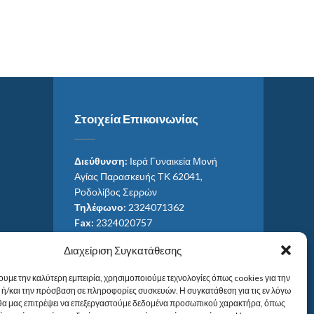
Στοιχεία Επικοινωνίας
Διεύθυνση:
Ιερά Γυναικεία Μονή
Αγίας Παρασκευής ΤΚ 62041,
Ροδολίβος Σερρών
Τηλέφωνο:
2324071362
Fax:
2324020757
Email:
ag_paras@otenet.gr
Διαχείριση Συγκατάθεσης
Email:
info@im-agparaskevis.gr
Ώρες επισκέψεων:
ουμε την καλύτερη εμπειρία, χρησιμοποιούμε τεχνολογίες όπως cookies για την
Από ανατολή έως και δύση του ηλίου.
ή/και την πρόσβαση σε πληροφορίες συσκευών. Η συγκατάθεση για τις εν λόγω
 θα μας επιτρέψει να επεξεργαστούμε δεδομένα προσωπικού χαρακτήρα, όπως