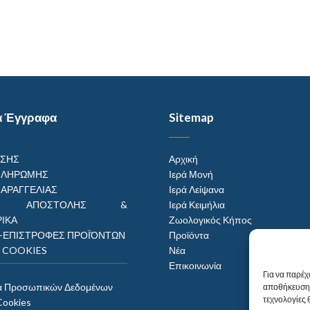
α Έγγραφα
Sitemap
ΗΣΗΣ
Αρχική
ΠΛΗΡΩΜΗΣ
Ιερά Μονή
ΠΑΡΑΓΓΕΛΙΑΣ
Ιερά Λείψανα
ΟΙ ΑΠΟΣΤΟΛΗΣ &
Ιερά Κειμήλια
ΙΚΑ
Ζωολογικός Κήπος
–ΕΠΙΣΤΡΟΦΕΣ ΠΡΟΪΌΝΤΩΝ
Προϊόντα
Η COOKIES
Νέα
Επικοινωνία
Για να παρέχ
α Προσωπικών Δεδομένων
αποθήκευση 
τεχνολογίες
Cookies