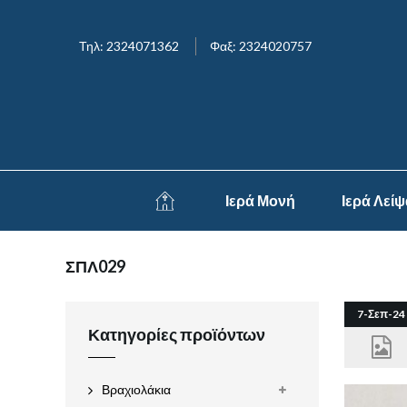
Τηλ: 2324071362
Φαξ: 2324020757
Ιερά Μονή
Ιερά Λεί
ΣΠΛ029
7-Σεπ-24
Κατηγορίες προϊόντων
Βραχιολάκια