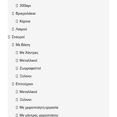
300αρι
Βραχιολάκια
Κέρινα
Λαιμού
Σταυροί
Με Βάση
Με Χάντρες
Μεταλλικοί
Ζωγραφιστοί
Ξύλινοι
Επιτοίχειοι
Μεταλλικοί
Ξύλινοι
Με χειροποίητη εργασία
Με χάντρες χειροποίητο