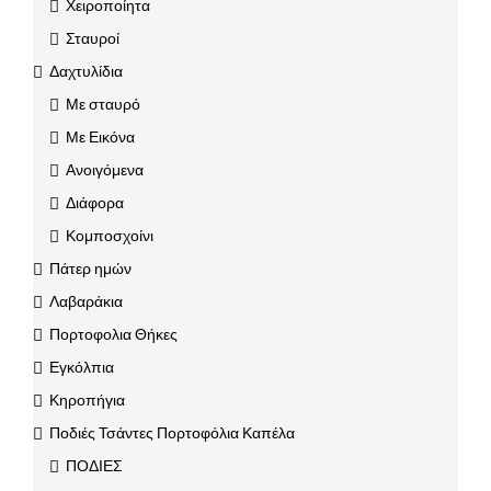
Χειροποίητα
Σταυροί
Δαχτυλίδια
Με σταυρό
Με Εικόνα
Ανοιγόμενα
Διάφορα
Κομποσχοίνι
Πάτερ ημών
Λαβαράκια
Πορτοφολια Θήκες
Εγκόλπια
Κηροπήγια
Ποδιές Τσάντες Πορτοφόλια Καπέλα
ΠΟΔΙΕΣ