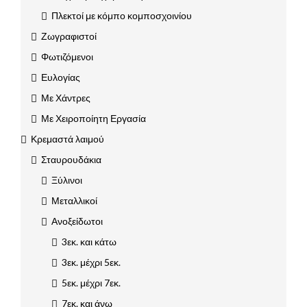
Πλεκτοί με κόμπο κομποσχοινίου
Ζωγραφιστοί
Φωτιζόμενοι
Ευλογίας
Με Χάντρες
Με Χειροποίητη Εργασία
Κρεμαστά λαιμού
Σταυρουδάκια
Ξύλινοι
Μεταλλικοί
Ανοξείδωτοι
3εκ. και κάτω
3εκ. μέχρι 5εκ.
5εκ. μέχρι 7εκ.
7εκ. και άνω