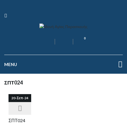
0
MENU
ΣΠΤ024
20-Σεπ-24
ΣΠΤ024