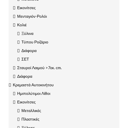
Εικονίτσες
Μενταγιόν-Ρολόι
Κολιέ
Ξύλινα
Τύπου Ροζάριο
Διάφορα
ΣΕΤ
Σταυροί Λαιμού >7εκ. cm.
Διάφορα
Κρεμαστά Αυτοκινήτου
Ημιπολύτιμοι Λίθοι
Εικονίτσες
Μεταλλικές
Πλαστικές
Ξύλινες